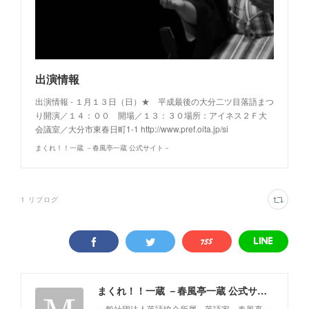
出演情報
出演情報 - １月１３日（日）★ 平成最後の大分二ツ目落語まつ
り開演／１４：００ 開場／１３：３０場所：アイネス２Ｆ大
会議室／大分市東春日町1-1 http://www.pref.oita.jp/si
まくれ！！一蔵 －春風亭一蔵 公式サイト－
1
リブログ
まくれ！！一蔵 －春風亭一蔵 公式サイト－
一般社団法人落語協会所属 落語家 春風亭一