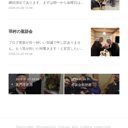
継続演出であります。まずは朝一から金曜日は…
2026.03.28 13:38
羽村の落語会
ブログ更新が目一杯いい加減で申し訳ありませ
ん。もう気が向いた時書きます！と宣言したい…
2026.03.25 00:36
2019.01.07 03:00
2019.01.06 01:16
黒門亭初席
赤坂会館初席
Copyright ©Syunputei-Ichizo All rights reserved.