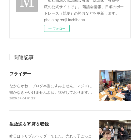
蔵の公式サイトです。 落語会情報、日頃のボー
トレース（競艇）の勝敗などを更新します。
photo by renji tachibana
フォロー
関連記事
フライデー
なかなかね、ブログ本当にすみません。マジメに
書かなきゃいけませんよね。猛省しております…
2026.04.04 01:27
生放送＆寄席＆収録
昨日はトリプルヘッダーでした。売れっ子ごっこ