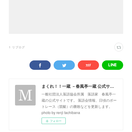
1
リブログ
まくれ！！一蔵 －春風亭一蔵 公式サイト－
一般社団法人落語協会所属 落語家 春風亭一
蔵の公式サイトです。 落語会情報、日頃のボー
トレース（競艇）の勝敗などを更新します。
photo by renji tachibana
フォロー