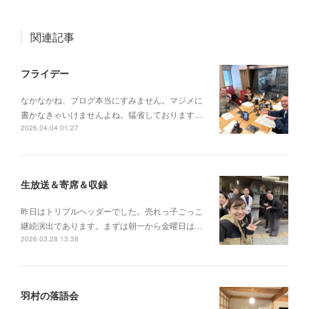
関連記事
フライデー
なかなかね、ブログ本当にすみません。マジメに
書かなきゃいけませんよね。猛省しております…
2026.04.04 01:27
生放送＆寄席＆収録
昨日はトリプルヘッダーでした。売れっ子ごっこ
継続演出であります。まずは朝一から金曜日は…
2026.03.28 13:38
羽村の落語会