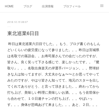
HOME
ブログ
出演情報
プロフィール
お問い合せ
2018.10.15 08:07
東北巡業6日目
昨日は東北巡業六日目でした。。もう、ブログ書くのもしん
どいくらいの疲労度になって参りました。。。昨日は宮城県
は名取での落語会。。お寿司屋さんでの会だったのですが、
皆さん、良く笑って下さる感じで、楽しかったです。。『鷺
取り』。。。名取出身楽天の岸選手バージョン。。。野球好
きな人は知ってますが、大丈夫かなぁ〜〜とか思ってやって
みたのですが、やはり皆さん知ってて、地元のスターを出し
てくれてありがとう、と言って頂きました。。終わってから
打ち上げ、美味しい料理に美味しいお酒。。。もう佐世保か
ら合わせて、１０日連チャンの打ち上げ。。。やばいっ
す。。。身体が悲鳴あげて来ました。。。あと、２日。。。