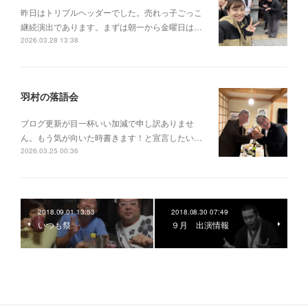
昨日はトリプルヘッダーでした。売れっ子ごっこ
継続演出であります。まずは朝一から金曜日は…
2026.03.28 13:38
羽村の落語会
ブログ更新が目一杯いい加減で申し訳ありませ
ん。もう気が向いた時書きます！と宣言したい…
2026.03.25 00:36
2018.09.01 13:53
2018.08.30 07:49
いつも祭
９月 出演情報