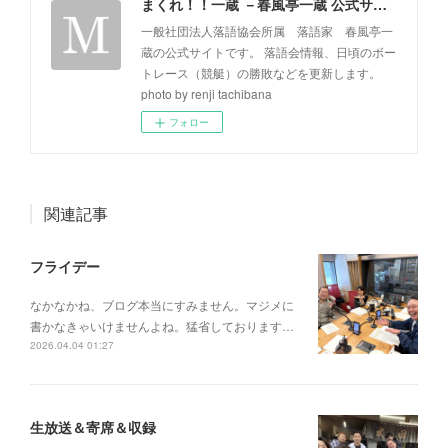
まくれ！！一蔵 －春風亭一蔵 公式サイト－
一般社団法人落語協会所属 落語家 春風亭一
蔵の公式サイトです。 落語会情報、日頃のボー
トレース（競艇）の勝敗などを更新します。
photo by renji tachibana
フォロー
関連記事
フライデー
なかなかね、ブログ本当にすみません。マジメに
書かなきゃいけませんよね。猛省しております…
2026.04.04 01:27
生放送＆寄席＆収録