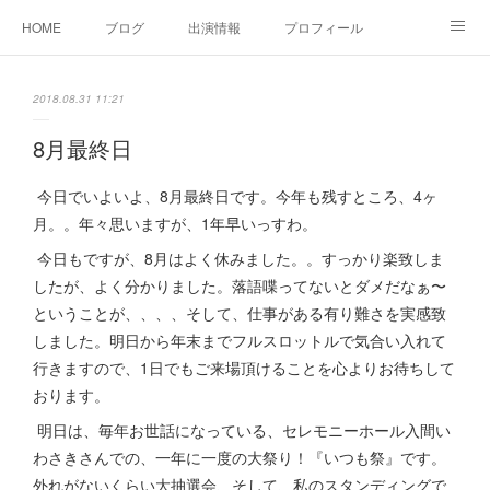
HOME
ブログ
出演情報
プロフィール
お問い合せ
2018.08.31 11:21
8月最終日
今日でいよいよ、8月最終日です。今年も残すところ、4ヶ
月。。年々思いますが、1年早いっすわ。
今日もですが、8月はよく休みました。。すっかり楽致しま
したが、よく分かりました。落語喋ってないとダメだなぁ〜
ということが、、、、そして、仕事がある有り難さを実感致
しました。明日から年末までフルスロットルで気合い入れて
行きますので、1日でもご来場頂けることを心よりお待ちして
おります。
明日は、毎年お世話になっている、セレモニーホール入間い
わさきさんでの、一年に一度の大祭り！『いつも祭』です。
外れがないくらい大抽選会、そして、私のスタンディングで