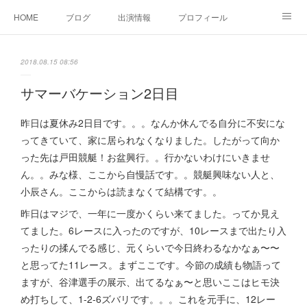
HOME
ブログ
出演情報
プロフィール
お問い合せ
2018.08.15 08:56
サマーバケーション2日目
昨日は夏休み2日目です。。。なんか休んでる自分に不安にな
ってきていて、家に居られなくなりました。したがって向か
った先は戸田競艇！お盆興行。。行かないわけにいきませ
ん。。みな様、ここから自慢話です。。競艇興味ない人と、
小辰さん。ここからは読まなくて結構です。。
昨日はマジで、一年に一度かくらい来てました。ってか見え
てました。6レースに入ったのですが、10レースまで出たり入
ったりの揉んでる感じ、元くらいで今日終わるなかなぁ〜〜
と思ってた11レース。まずここです。今節の成績も物語って
ますが、谷津選手の展示、出てるなぁ〜と思いここはヒモ決
め打ちして、1-2-6ズバリです。。。これを元手に、12レー