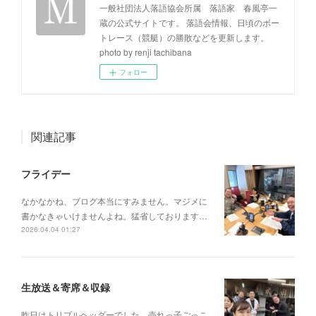
一般社団法人落語協会所属 落語家 春風亭一
蔵の公式サイトです。 落語会情報、日頃のボー
トレース（競艇）の勝敗などを更新します。
photo by renji tachibana
フォロー
関連記事
フライデー
なかなかね、ブログ本当にすみません。マジメに
書かなきゃいけませんよね。猛省しております…
2026.04.04 01:27
生放送＆寄席＆収録
昨日はトリプルヘッダーでした。売れっ子ごっこ