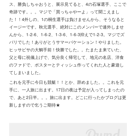
ス、勝負しちゃおうと、展示見てると、4の石塚選手、ここで
奇跡です。。。マジで「買っちゃやーよ」って聞こえまし
た！！4外しの、1の桐生選手は負けませんから、そうなると
イージーです。秋元選手、絶対にこのメンバーで連外しませ
んから、1-2-6、1-6-2、1-3-6、1-6-3抑えで1-2-3。マジでズ
バリでした！ありがとうサマーバケーション！やりました。
ヒッサビサの大鯛手前！快勝でした。。たまたま来ていた、
父と母に祝儀上げで、気分良く帰宅して、地元の名店、洋食
のファドで、ポスターとティッシュ作ってくれた人と豪遊し
てしまいました。
これを元手に今日も競艇！！とか、辞めました。。これを元
手に、一人旅に出ます。17日の夜は予定が入ってしまったの
で、あと2日半。。。旅に出ます。どこに行ったかブログは更
新しますので乞うご期待★