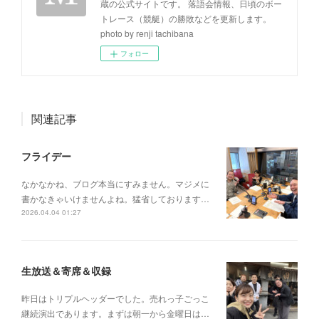
蔵の公式サイトです。 落語会情報、日頃のボー
トレース（競艇）の勝敗などを更新します。
photo by renji tachibana
フォロー
関連記事
フライデー
なかなかね、ブログ本当にすみません。マジメに
書かなきゃいけませんよね。猛省しております…
2026.04.04 01:27
生放送＆寄席＆収録
昨日はトリプルヘッダーでした。売れっ子ごっこ
継続演出であります。まずは朝一から金曜日は…