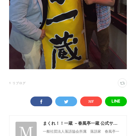
1
リブログ
まくれ！！一蔵 －春風亭一蔵 公式サイト－
一般社団法人落語協会所属 落語家 春風亭一