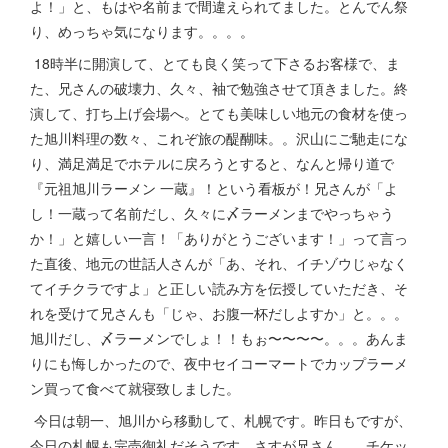
よ！」と、もはや名前まで間違えられてました。とんでん祭
り、めっちゃ気になります。。。。
18時半に開演して、とても良く笑って下さるお客様で、ま
た、兄さんの破壊力、久々、袖で勉強させて頂きました。終
演して、打ち上げ会場へ。とても美味しい地元の食材を使っ
た旭川料理の数々、これぞ旅の醍醐味。。沢山にご馳走にな
り、満足満足でホテルに戻ろうとすると、なんと帰り道で
『元祖旭川ラーメン 一蔵』！という看板が！兄さんが「よ
し！一蔵って名前だし、久々に〆ラーメンまでやっちゃう
か！」と嬉しい一言！「ありがとうございます！」って言っ
た直後、地元の世話人さんが「あ、それ、イチゾウじゃなく
てイチクラですよ」と正しい読み方を伝授していただき、そ
れを受けて兄さんも「じゃ、お腹一杯だしよすか」と。。。
旭川だし、〆ラーメンでしょ！！もぉ〜〜〜〜。。。あんま
りにも悔しかったので、夜中セイコーマートでカップラーメ
ン買って食べて就寝致しました。
今日は朝一、旭川から移動して、札幌です。昨日もですが、
今日の札幌も完売御礼だそうです。さすが兄さん。。チケッ