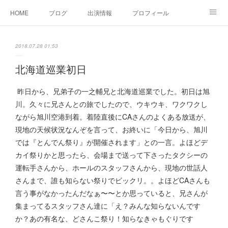
HOME
ブログ
出演情報
プロフィール
お問い合せ
2018.07.28 01:53
北海道巡業初日
昨日から、兄弟子の一之輔兄と北海道巡業でした。初日は旭
川。久々に兄さんとの旅でしたので、ウキウキ、ワクワクし
ながら旭川空港到着。着陸直後にCAさんのよくある放送が、
現地の天候状況なんぞを言って、お終いに「今日から、旭川
では『とんでん祭り』が開催されます」との一言。よほどデ
カイ祭りかと思ったら、会場まで送って下さったタクシーの
運転手さんから、ホールのスタッフさんから、現地の世話人
さんまで、誰も知らない祭りでビックリ。。よほどCAさんも
言う事がなかったんだなぁ〜〜とか思っていると、兄さんが
集まってるスタッフさん達に「え？みんな知らないんです
か？あの有名な、どさんこ祭り！知らなきゃもぐりです