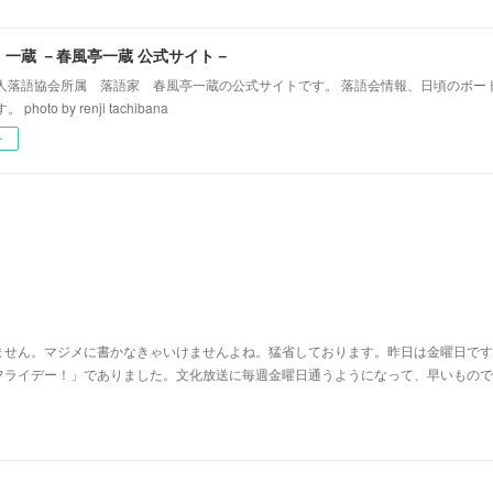
！一蔵 －春風亭一蔵 公式サイト－
人落語協会所属 落語家 春風亭一蔵の公式サイトです。 落語会情報、日頃のボー
hoto by renji tachibana
ー
ません。マジメに書かなきゃいけませんよね。猛省しております。昨日は金曜日です
フライデー！」でありました。文化放送に毎週金曜日通うようになって、早いもので