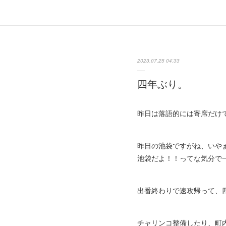
2023.07.25 04:33
四年ぶり。
昨日は落語的には寄席だけ
昨日の池袋ですがね、いや
池袋だよ！！ってな気分で
出番終わりで速攻帰って、
チャリンコ整備したり、町