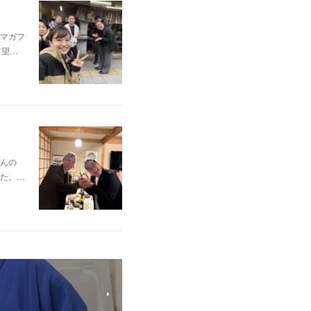
マガフ
て望…
んの
た。…