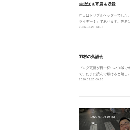
生放送＆寄席＆収録
昨日はトリプルヘッダーでした
ライデー！」であります。先週
2026.03.28 13:38
羽村の落語会
ブログ更新が目一杯いい加減で
で、たまに読んで頂けると嬉し
2026.03.25 00:36
2023.07.26 05:53
仲日