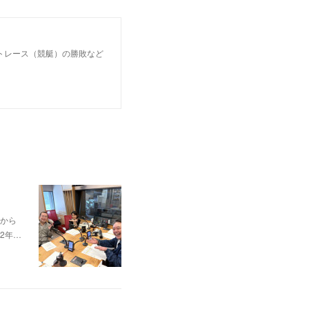
トレース（競艇）の勝敗など
から
2年…