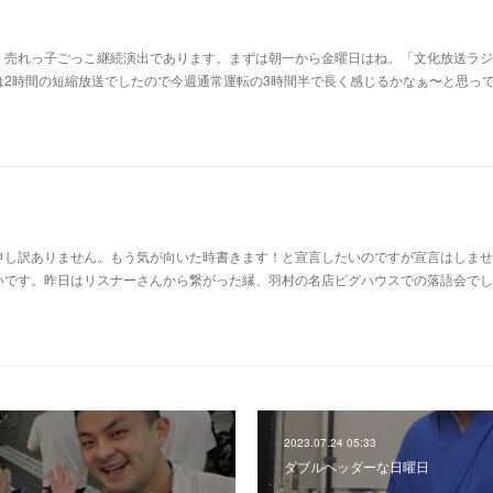
。売れっ子ごっこ継続演出であります。まずは朝一から金曜日はね。「文化放送ラジ
は2時間の短縮放送でしたので今週通常運転の3時間半で長く感じるかなぁ〜と思っ
申し訳ありません。もう気が向いた時書きます！と宣言したいのですが宣言はしませ
いです。昨日はリスナーさんから繋がった縁、羽村の名店ピグハウスでの落語会でし
2023.07.24 05:33
ダブルヘッダーな日曜日