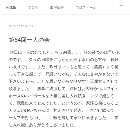
HOME
ブログ
出演情報
プロフィール
お問い合せ
2018.07.23 01:55
第64回一人の会
昨日は一人の会でした。もう64回。。。時の経つのは早いも
のです。。久々の日曜夜にもかかわらず沢山のお客様。有難
い限りです。。また、昨日はいつもと違って（笑笑）よく笑
って下さる感じで、戸惑いながら、そんなに甘やかさないで
下さいよぉ〜。。とか思いながらやりやすく三席甘えさせて
頂きました。。無事に終演して、昨日はお客様からホワイト
ホースのハイボールを大量に差し入れ頂き、マジで嬉しく
て、我慢出来ませんでした。というのが、家帰る前にらくご
カフェのゆいちゃんに、甘えさせて頂き、一本だけ飲んで、
一人プチ打ち上げ。。。喉を麗して家路に着きました。。差
し入れ誠にありがとうございました。