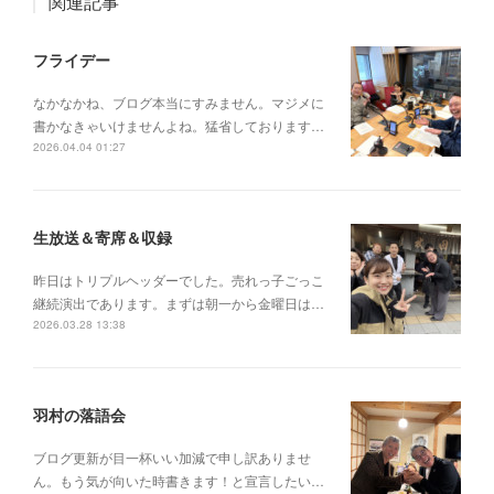
関連記事
フライデー
なかなかね、ブログ本当にすみません。マジメに
書かなきゃいけませんよね。猛省しております…
2026.04.04 01:27
生放送＆寄席＆収録
昨日はトリプルヘッダーでした。売れっ子ごっこ
継続演出であります。まずは朝一から金曜日は…
2026.03.28 13:38
羽村の落語会
ブログ更新が目一杯いい加減で申し訳ありませ
ん。もう気が向いた時書きます！と宣言したい…