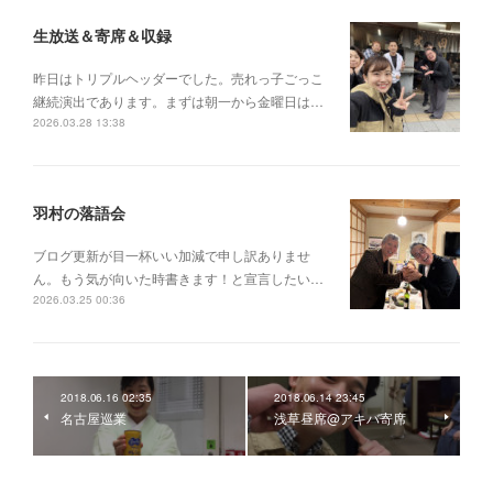
生放送＆寄席＆収録
昨日はトリプルヘッダーでした。売れっ子ごっこ
継続演出であります。まずは朝一から金曜日は…
2026.03.28 13:38
羽村の落語会
ブログ更新が目一杯いい加減で申し訳ありませ
ん。もう気が向いた時書きます！と宣言したい…
2026.03.25 00:36
2018.06.16 02:35
2018.06.14 23:45
名古屋巡業
浅草昼席@アキバ寄席