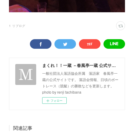
1
リブログ
まくれ！！一蔵 －春風亭一蔵 公式サイト－
一般社団法人落語協会所属 落語家 春風亭一
蔵の公式サイトです。 落語会情報、日頃のボー
トレース（競艇）の勝敗などを更新します。
photo by renji tachibana
フォロー
関連記事