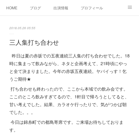
HOME
ブログ
出演情報
プロフィール
お問い合せ
2018.05.26 05:55
三人集打ち合わせ
昨日は夏の赤坂での五夜連続三人集の打ち合わせでした。18
時に集まって飲みながら、ネタと企画考えて、21時頃にやっ
と全て決まりました。今年の赤坂五夜連続。ヤバイっす！乞
うご期待★
打ち合わせも終わったので、ここから本域での飲み会です。
ここのところ飲みすぎてるので、1軒目で帰ろうとしてると、
甘い考えでした。結果、カラオケ行ったりで、気がつかば朝
でした。。。
今日は錦糸町での都鳥寄席です。ご来場お待ちしておりま
す。