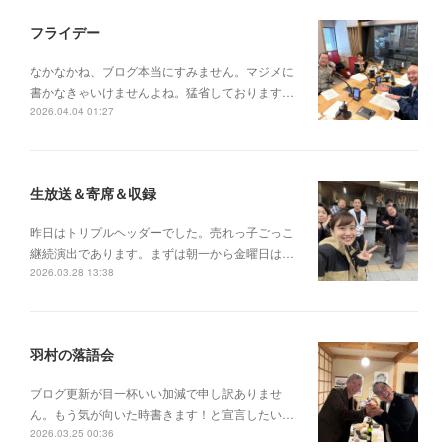
フライデー
なかなかね、ブログ本当にすみません。マジメに
書かなきゃいけませんよね。猛省しております…
2026.04.04 01:27
生放送＆寄席＆収録
昨日はトリプルヘッダーでした。売れっ子ごっこ
継続演出であります。まずは朝一から金曜日は…
2026.03.28 13:38
羽村の落語会
ブログ更新が目一杯いい加減で申し訳ありませ
ん。もう気が向いた時書きます！と宣言したい…
2026.03.25 00:36