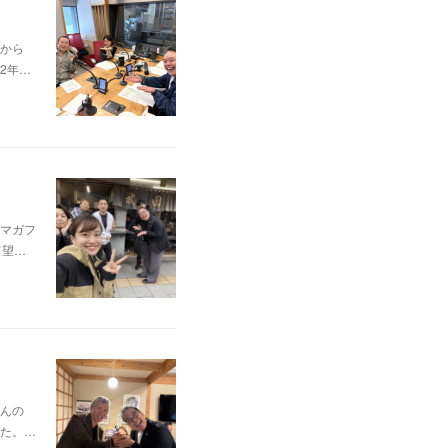
から
2年…
マガフ
て望…
んの
た。…