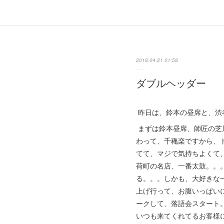
2018.04.21 01:58
ダブルヘッダー
昨日は、鈴本の昼席と、渋
まずは鈴本昼席、師匠の芝
わって、千穐楽ですから、
てて、マジで気持ちよくて
荷町の名店、一番太鼓。。
る。。。しかも、大好きな
上げ行って、お腹いっぱい
ークして、落語会スタート
いつも来てくれてるお客様