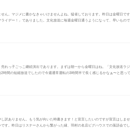
ません。マジメに書かなきゃいけませんよね。猛省しております。昨日は金曜日です
フライデー！」でありました。文化放送に毎週金曜日通うようになって、早いもので
。売れっ子ごっこ継続演出であります。まずは朝一から金曜日はね。「文化放送ラジ
は2時間の短縮放送でしたので今週通常運転の3時間半で長く感じるかなぁ〜と思っ
申し訳ありません。もう気が向いた時書きます！と宣言したいのですが宣言はしませ
いです。昨日はリスナーさんから繋がった縁、羽村の名店ピグハウスでの落語会でし