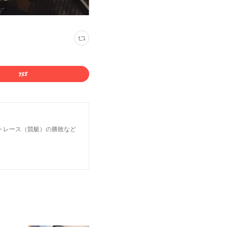
トレース（競艇）の勝敗など