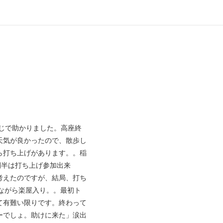
じで助かりました。高座終
天気が良かったので、散歩し
ら打ち上げがあります。。稲
間半は打ち上げ参加出来
考えたのですが、結局、打ち
ながら楽屋入り。。最初ト
て有難い限りです。終わって
ーでしょ。助けに来た」涙出