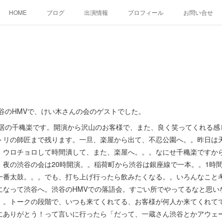
HOME
ブログ
出演情報
プロフィール
お問い合せ
谷のHMVで、けい木さんの会のゲストでした。
居の千穐楽です。開演から沢山のお客様で、また、良く笑ってくれる感
トリの師匠まで残ります。一旦、楽屋から出て、不忍公園へ。。昨日は
、ウロチョロして時間潰して、また、楽屋へ。。。なにせ千穐楽ですか
。夜の渋谷の会は20時開演。。稲荷町から渋谷は銀座線で一本。。1時
一番太鼓。。。でも、打ち上げ行ったら飲みたくなる。。いろんなこと
になって渋谷へ。渋谷のHMVでの落語会。すごい所でやってるなと思い
。。トークの段階で、いつも来てくれてる、お客様が何人か来てくれて
にありがとう！って言いに行ったら「だって、一蔵さん渋谷とかアウェ