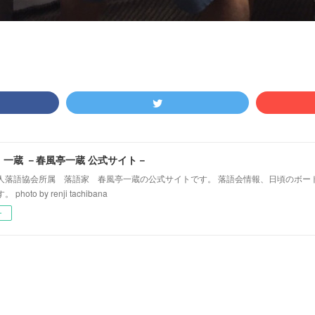
！一蔵 －春風亭一蔵 公式サイト－
人落語協会所属 落語家 春風亭一蔵の公式サイトです。 落語会情報、日頃のボー
hoto by renji tachibana
ー