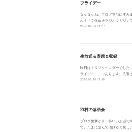
フライデー
なかなかね、ブログ本当にすみ
ね！「文化放送ラジオマガジン
2026.04.04 01:27
生放送＆寄席＆収録
昨日はトリプルヘッダーでした
ライデー！」であります。先週
2026.03.28 13:38
羽村の落語会
ブログ更新が目一杯いい加減で
で、たまに読んで頂けると嬉し