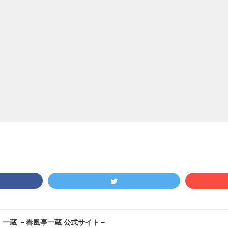
！一蔵 －春風亭一蔵 公式サイト－