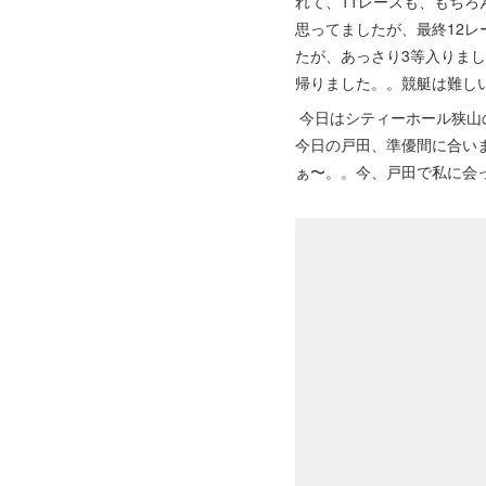
れて、11レースも、もち
思ってましたが、最終12
たが、あっさり3等入りま
帰りました。。競艇は難し
今日はシティーホール狭山
今日の戸田、準優間に合い
ぁ〜。。今、戸田で私に会