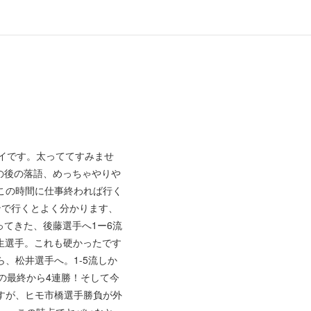
イです。太っててすみませ
の後の落語、めっちゃやりや
この時間に仕事終われば行く
ンで行くとよく分かります、
てきた、後藤選手へ1ー6流
生選手。これも硬かったです
、松井選手へ。1-5流しか
昨日の最終から4連勝！そして今
すが、ヒモ市橋選手勝負が外