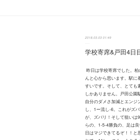
2018.03.03 01:49
学校寄席&戸田4日
昨日は学校寄席でした。柏
んと心から思います。駅に
すいです。そして、とても
しかありません。戸田公園
自分のダメさ加減とエンジ
し、1ー流し-6。これが
が、ズバリ！そして狙いは9
らの、1-5-4勝負の、足は
日はマジできてるぞ！！と