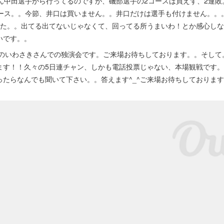
ろん中田選手から行ってるのですが、磯部選手の2コースは買えず、2連
レース。。今節、井口は買いません。。井口だけは選手も付けません。。
した。。出てる出てないじゃなくて、回ってる所うまいわ！とか感心しな
いです。。
のいわさきさんでの独演会です。ご来場お待ちしております。。そして。
ます！！久々の5日連チャン、しかも電話投票じゃない、本場観戦です
ったらなんでも聞いて下さい。。答えます^_^ご来場お待ちしておりま