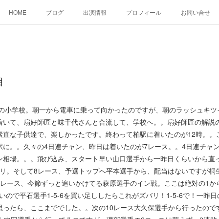
HOME
ブログ
出演情報
プロフィール
お問い合せ
目
の小学校。朝一から電車に乗って向かったのですが、朝のラッシュキツ
着いて、扇好師匠と味千代さんと合流して、学校へ。。扇好師匠の解説
素直な子供達で、楽しかったです。終わって柏駅に着いたのが12時。。
駅に。。久々の4日連チャン、昨日は着いたのが7レース。。4日連チャ
ン相場。。。飛び込み、スタート早い山口選手から一昨日くらいから直っ
ズバリ。そして8レース、予選トップへ平本選手から、配当はないですが桐
レース、今節ずっと追いかけてる萩原選手のイン戦。ここは絶対の1から
良いので平石選手1-5-6を買い足ししたらこれがズバリ！1-5-6で！一
思ったら、ここまででした。。次の10レース大久保選手から行ったので