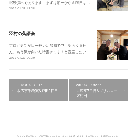
継続演出であります。まずは朝一から金曜日は…
2026.03.28 13:38
羽村の落語会
ブログ更新が目一杯いい加減で申し訳ありませ
ん。もう気が向いた時書きます！と宣言したい…
2026.03.25 00:36
2018.03.01 00:47
2018.02.28 02:45
末広亭千穐楽&戸田2日目
末広亭7日目&プリムロー
ズ初日
Copyright ©Syunputei-Ichizo All rights reserved.