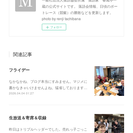
蔵の公式サイトです。 落語会情報、日頃のボー
トレース（競艇）の勝敗などを更新します。
photo by renji tachibana
フォロー
関連記事
フライデー
なかなかね、ブログ本当にすみません。マジメに
書かなきゃいけませんよね。猛省しております…
2026.04.04 01:27
生放送＆寄席＆収録
昨日はトリプルヘッダーでした。売れっ子ごっこ