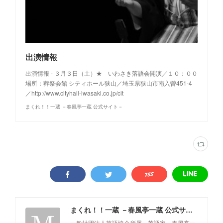
出演情報
出演情報 - ３月３日（土）★ いわさき落語会開演／１０：００
場所：葬祭会館 シティホール狭山／埼玉県狭山市南入曽451-4
／http://www.cityhall-iwasaki.co.jp/cit
まくれ！！一蔵 －春風亭一蔵 公式サイト－
まくれ！！一蔵 －春風亭一蔵 公式サイト－
一般社団法人落語協会所属 落語家 春風亭一