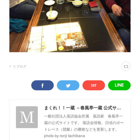
1
リブログ
まくれ！！一蔵 －春風亭一蔵 公式サイト－
一般社団法人落語協会所属 落語家 春風亭一
蔵の公式サイトです。 落語会情報、日頃のボー
トレース（競艇）の勝敗などを更新します。
photo by renji tachibana