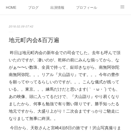
HOME
ブログ
出演情報
プロフィール
お問い合せ
2018.02.09 07:42
地元町内会&百万遍
昨日は地元町内会の新年会での司会でした。去年も呼んで頂
いたのですが、凄いのが、乾杯の前にみんな揃ってから、な
がぁ〜〜い数珠、全員で持って、鉦叩きながら、南無阿弥陀
南無阿弥陀。。。リアル『大山詣り』です。。。今年の豊作
を願ってやってるらしいのですが。。。こんな儀式が残って
いる。。東京。。。練馬だけだと思います(｀・ω・´) でも、
あの映像、頭に入ってるだけで、『大山詣り』やり易くなり
ましたから、何事も勉強で有り難い限りです。勝手知ったる
地元ですから、大盛り上がり！二次会まですっかりご馳走に
なりまして無事に終演。。
今日から、天歌さんと宮崎4泊5日の旅です！沢山写真撮りま