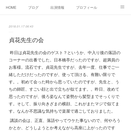
HOME
ブログ
出演情報
プロフィール
お問い合せ
2018.01.17 06:43
貞花先生の会
昨日は貞花先生の会のゲスト？というか、中入り後の落語の
コーナーの出番でした。日本橋亭だったのですが、超満員の
お客様。流石です。貞花先生ですが、去年一度、仕事でご一
緒しただけだったのですが、使って頂ける、有難い限りで
す。。初めて会った時から思っていたのですが、先生と、う
ちの師匠、すごい顔と出で立ちが似てます。。昨日、改めて
思ったのですが、後ろ姿なんて姿勢から髪型までそっくりで
す。そして、振り向きざまの横顔、これがまたマジで似てま
す。なんか不思議な気持ちで楽屋で過ごしておりました。
講談の会は、正直、落語やってウケた事ないので、何やろう
かとか、どうしようとか考えながら高座に上がったのです