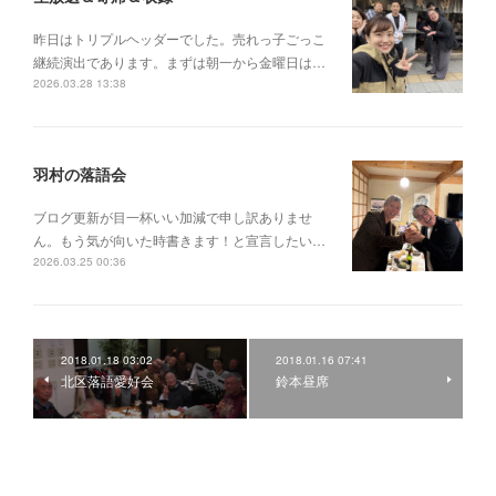
昨日はトリプルヘッダーでした。売れっ子ごっこ
継続演出であります。まずは朝一から金曜日は…
2026.03.28 13:38
羽村の落語会
ブログ更新が目一杯いい加減で申し訳ありませ
ん。もう気が向いた時書きます！と宣言したい…
2026.03.25 00:36
2018.01.18 03:02
2018.01.16 07:41
北区落語愛好会
鈴本昼席