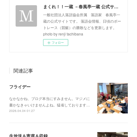
まくれ！！一蔵 －春風亭一蔵 公式サイト－
一般社団法人落語協会所属 落語家 春風亭一
蔵の公式サイトです。 落語会情報、日頃のボー
トレース（競艇）の勝敗などを更新します。
photo by renji tachibana
フォロー
関連記事
フライデー
なかなかね、ブログ本当にすみません。マジメに
書かなきゃいけませんよね。猛省しております…
2026.04.04 01:27
生放送＆寄席＆収録