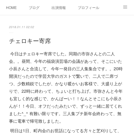
HOME
ブログ
出演情報
プロフィール
お問い合せ
2018.01.11 02:02
チェロキー寄席
今日はチェロキー寄席でした。同期の市弥さんとの二人
会。。昼間、今年の福袋演芸場の会議があって、そこにいた
小辰さんと合流して、今年一発目の三人集集合です。。20時
開演だったので学芸大学のガストで繋いで、二人で二席づ
つ、少数精鋭でしたが、かなり暖かいお客様で、大盛り上が
りで、22時に終わって、ちょいと打ち上げ。市弥さんと今年
も宜しく的な感じで、かんぱーい！！なんとそこにも小辰さ
んが！！今日、オフだったみたいで、ずっと一緒に居てくれ
ました^_^ 有難い限りです。三人集プチ新年会終わって、無
事に電車で帰宅致しました。
明日は1日、町内会のお世話になってる方々と芝刈りして、