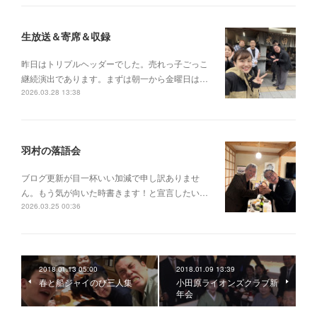
生放送＆寄席＆収録
昨日はトリプルヘッダーでした。売れっ子ごっこ
継続演出であります。まずは朝一から金曜日は…
2026.03.28 13:38
羽村の落語会
ブログ更新が目一杯いい加減で申し訳ありませ
ん。もう気が向いた時書きます！と宣言したい…
2026.03.25 00:36
2018.01.13 05:00
2018.01.09 13:39
春と船ジャイのび三人集
小田原ライオンズクラブ新
年会