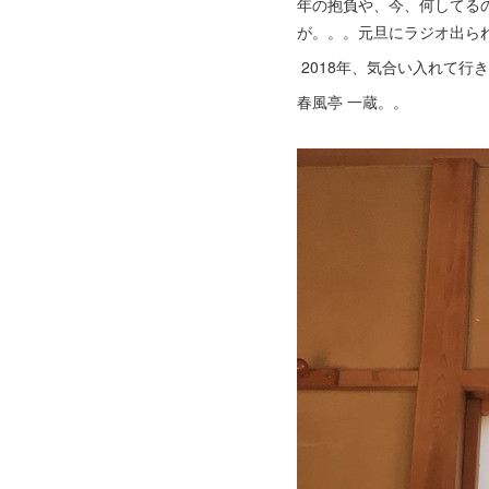
年の抱負や、今、何してる
が。。。元旦にラジオ出られ
2018年、気合い入れて
春風亭 一蔵。。