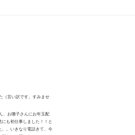
た（言い訳です。すみませ
ん、お囃子さんにお年玉配
然にも初仕事しました！！と
た。。いきなり電話きて、今