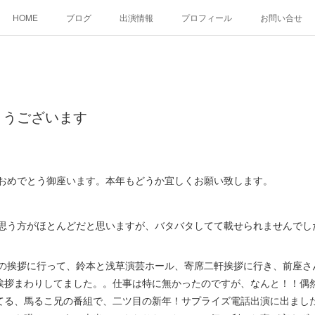
HOME
ブログ
出演情報
プロフィール
お問い合せ
とうございます
おめでとう御座います。本年もどうか宜しくお願い致します。
思う方がほとんどだと思いますが、バタバタしてて載せられませんでし
の挨拶に行って、鈴本と浅草演芸ホール、寄席二軒挨拶に行き、前座さ
挨拶まわりしてました。。仕事は特に無かったのですが、なんと！！偶
てる、馬るこ兄の番組で、二ツ目の新年！サプライズ電話出演に出まし