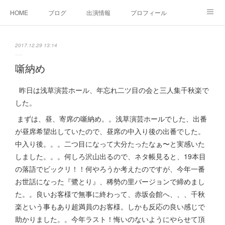
HOME
ブログ
出演情報
プロフィール
お問い合せ
2017.12.29 13:14
噺納め
昨日は浅草演芸ホール、年忘れ二ツ目の会と三人集千秋楽で
した。
まずは、昼、寄席の噺納め。。浅草演芸ホールでした、出番
が昼席希望出していたので、昼席の中入り後の出番でした。
中入り後。。。二つ目になって大分たったなぁ〜と実感いた
しました。。。何しろ沢山出るので、ネタ帳見ると、19本目
の落語でビックリ！！何やろうか考えたのですが、今年一番
お世話になった『鷺とり』、稀勢の里バージョンで締めまし
た。。良いお客様で無事に終わって、赤坂会館へ、、、千秋
楽という事もあり超満員のお客様。しかも反応の良い感じで
助かりました。。今年ラスト！悔いのないようにやらせて頂