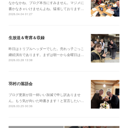
なかなかね、ブログ本当にすみません。マジメに
書かなきゃいけませんよね。猛省しております…
2026.04.04 01:27
生放送＆寄席＆収録
昨日はトリプルヘッダーでした。売れっ子ごっこ
継続演出であります。まずは朝一から金曜日は…
2026.03.28 13:38
羽村の落語会
ブログ更新が目一杯いい加減で申し訳ありませ
ん。もう気が向いた時書きます！と宣言したい…
2026.03.25 00:36