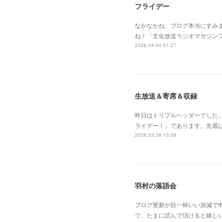
フライデー
なかなかね、ブログ本当にすみ
ね！「文化放送ラジオマガジン
2026.04.04 01:27
生放送＆寄席＆収録
昨日はトリプルヘッダーでした
ライデー！」であります。先週
2026.03.28 13:38
羽村の落語会
ブログ更新が目一杯いい加減で
で、たまに読んで頂けると嬉し