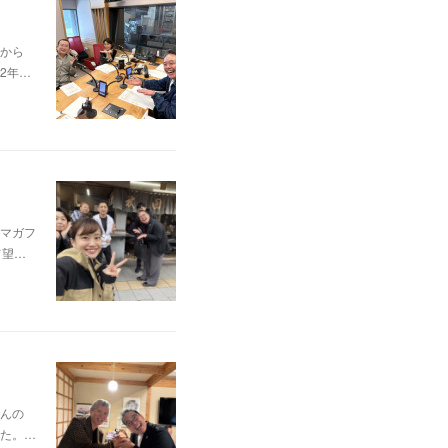
から
2年…
マガフ
て望…
んの
た。…