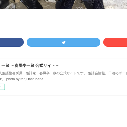
！一蔵 －春風亭一蔵 公式サイト－
人落語協会所属 落語家 春風亭一蔵の公式サイトです。 落語会情報、日頃のボー
hoto by renji tachibana
ー