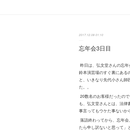
2017.12.08 01:10
忘年会3日目
昨日は、弘文堂さんの忘年
鈴本演芸場のすぐ裏にある
と、いきなり先代小さん師
た。。
20数名のお客様だったの
も、弘文堂さんとは、法律
事言ってもウケた事ないから
落語終わってから、忘年会
たら申し訳ないと思って」と