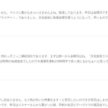
ません。マジメに書かなきゃいけませんよね。猛省しております。昨日は金曜日です
フライデー！」でありました。文化放送に毎週金曜日通うようになって、早いもので
。売れっ子ごっこ継続演出であります。まずは朝一から金曜日はね。「文化放送ラジ
は2時間の短縮放送でしたので今週通常運転の3時間半で長く感じるかなぁ〜と思っ
申し訳ありません。もう気が向いた時書きます！と宣言したいのですが宣言はしませ
いです。昨日はリスナーさんから繋がった縁、羽村の名店ピグハウスでの落語会でし