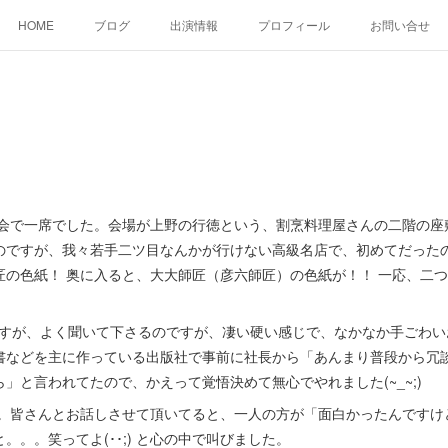
HOME
ブログ
出演情報
プロフィール
お問い合せ
会で一席でした。会場が上野の行徳という、割烹料理屋さんの二階の座
のですが、我々若手二ツ目なんかが行けない高級名店で、初めてだった
匠の色紙！ 奥に入ると、大大師匠（彦六師匠）の色紙が！！ 一応、二
ですが、よく聞いて下さるのですが、凄い硬い感じで、なかなか手ごわい
書などを主に作っている出版社で事前に社長から「あんまり普段から冗
」と言われてたので、かえって覚悟決めて無心でやれました(~_~;)
。皆さんとお話しさせて頂いてると、一人の方が「面白かったんですけ
。。。笑ってよ(･･;) と心の中で叫びました。