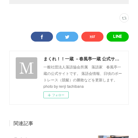
まくれ！！一蔵 －春風亭一蔵 公式サイト－
一般社団法人落語協会所属 落語家 春風亭一
蔵の公式サイトです。 落語会情報、日頃のボー
トレース（競艇）の勝敗などを更新します。
photo by renji tachibana
フォロー
関連記事