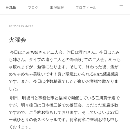
HOME
ブログ
出演情報
プロフィール
お問い合せ
2017.05.24 04:22
火曜会
今日はこみち姉さんと二人会。昨日は昇也さん。今日はこみ
ち姉さん。タイプの違う二人との2日続けての二人会。めっち
ゃ疲れますが、勉強になります。そして、終わった後、酒が
めちゃめちゃ美味いです！良い環境にいられるのは感謝感謝
です。また、今日は少数精鋭でしたが良いお客様で助かりま
した。
明日、明後日と事務仕事と福岡で開催している笹川賞予選で
すが、明々後日は日本橋三越での落語会。まだまだ空席多数
ですので、ご予約お待ちしております。そしていよいよ27日
一蔵ひとりの会スペシャルです。何卒何卒ご来場お待ち申し
ております。