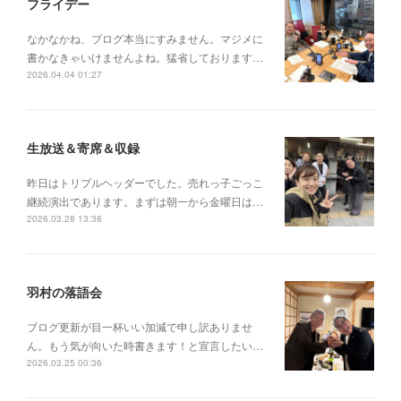
フライデー
なかなかね、ブログ本当にすみません。マジメに
書かなきゃいけませんよね。猛省しております…
2026.04.04 01:27
生放送＆寄席＆収録
昨日はトリプルヘッダーでした。売れっ子ごっこ
継続演出であります。まずは朝一から金曜日は…
2026.03.28 13:38
羽村の落語会
ブログ更新が目一杯いい加減で申し訳ありませ
ん。もう気が向いた時書きます！と宣言したい…
2026.03.25 00:36