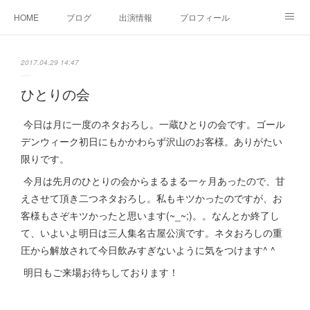
HOME
ブログ
出演情報
プロフィール
お問い合せ
2017.04.29 14:47
ひとりの会
今日は月に一度のネタおろし。一蔵ひとりの会です。ゴール
デンウィーク初日にもかかわらず沢山のお客様。ありがたい
限りです。
今月は先月のひとりの会からまるまる一ヶ月あったので、甘
えさせて頂き二つネタおろし。私もキツかったのですが、お
客様もさぞキツかったと思います(~_~;)。。なんとか終了し
て、いよいよ明日は三人集名古屋公演です。ネタおろしの重
圧から解放されて今日飲みすぎないように気をつけます^ ^
明日もご来場お待ちしております！