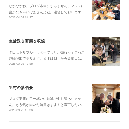
なかなかね、ブログ本当にすみません。マジメに
書かなきゃいけませんよね。猛省しております…
2026.04.04 01:27
生放送＆寄席＆収録
昨日はトリプルヘッダーでした。売れっ子ごっこ
継続演出であります。まずは朝一から金曜日は…
2026.03.28 13:38
羽村の落語会
ブログ更新が目一杯いい加減で申し訳ありませ
ん。もう気が向いた時書きます！と宣言したい…
2026.03.25 00:36