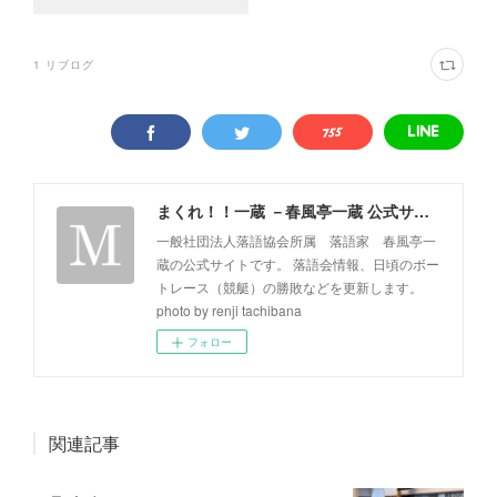
1
リブログ
まくれ！！一蔵 －春風亭一蔵 公式サイト－
一般社団法人落語協会所属 落語家 春風亭一
蔵の公式サイトです。 落語会情報、日頃のボー
トレース（競艇）の勝敗などを更新します。
photo by renji tachibana
フォロー
関連記事