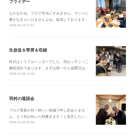
フライデー
なかなかね、ブログ本当にすみません。マジメに
書かなきゃいけませんよね。猛省しております…
2026.04.04 01:27
生放送＆寄席＆収録
昨日はトリプルヘッダーでした。売れっ子ごっこ
継続演出であります。まずは朝一から金曜日は…
2026.03.28 13:38
羽村の落語会
ブログ更新が目一杯いい加減で申し訳ありませ
ん。もう気が向いた時書きます！と宣言したい…
2026.03.25 00:36