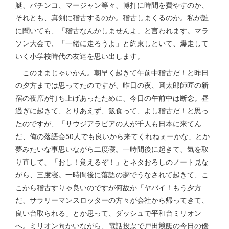
艇、パチンコ、マージャン等々、博打に時間を費やすのか、
それとも、真剣に稽古するのか。稽古しまくるのか。私が誰
に聞いても、「稽古なんかしませんよ」と言われます。マラ
ソン大会で、「一緒に走ろうよ」と約束しといて、爆走して
いく小学校時代の友達を思い出します。
このままじゃいかん。朝早く起きて午前中稽古だ！と昨日
の夕方までは思ってたのですが、昨日の夜、圓太郎師匠の新
宿の夜席が打ち上げあったために、今日の午前中は断念。昼
過ぎに起きて、とりあえず、飯食って、よし稽古だ！と思っ
たのですが、「サウジアラビアの人が千人も日本に来てん
だ、俺の落語会50人でも良いから来てくれねぇーかな」とか
夢みたいな事思いながら二度寝。一時間後に起きて、気を取
り直して、「おし！覚えるぞ！」とネタおろしのノート見な
がら、三度寝。一時間後に落語の夢でうなされて起きて、こ
こから稽古すりゃ良いのですが何故か「ヤバイ！もう夕方
だ、サラリーマンスロッターの方々が会社から帰ってきて、
良い台取られる」とか思って、ダッシュで平和台ミリオン
へ。ミリオン向かいながら、電話投票で戸田競艇の今日の優