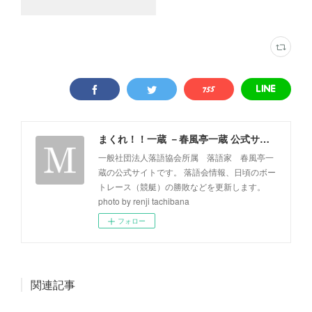
まくれ！！一蔵 －春風亭一蔵 公式サイト－
一般社団法人落語協会所属 落語家 春風亭一
蔵の公式サイトです。 落語会情報、日頃のボー
トレース（競艇）の勝敗などを更新します。
photo by renji tachibana
フォロー
関連記事