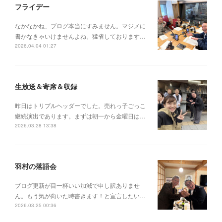
フライデー
なかなかね、ブログ本当にすみません。マジメに
書かなきゃいけませんよね。猛省しております…
2026.04.04 01:27
生放送＆寄席＆収録
昨日はトリプルヘッダーでした。売れっ子ごっこ
継続演出であります。まずは朝一から金曜日は…
2026.03.28 13:38
羽村の落語会
ブログ更新が目一杯いい加減で申し訳ありませ
ん。もう気が向いた時書きます！と宣言したい…
2026.03.25 00:36