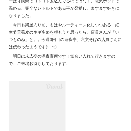
ーは寸胴鍋でコトコト煮込んでるのではなく、電気ポットで
温める、完全なレトルトである事が発覚し、ますます好きに
なりました。
今日も楽屋入り前、もはやルーティーン化しつつある、紅
生姜天蕎麦のネギ多めを頼もうと思ったら、店員さんが「い
つものね」と。。今週3回目の連雀亭、六文そばの店員さんに
は伝わったようです(~_~;)
明日は末広亭の深夜寄席です！気合い入れて行きますの
で、ご来場お待ちしております。