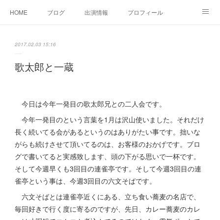
HOME
ブログ
出演情報
プロフィール
お問い合せ
2017.02.03 15:16
歌太郎と一蔵
今日は今年一発目の歌太郎兄との二人会です。
今年一発目のという言葉を1月は沢山使いました。それだけ
長く続いてる会があるというのはありがたい事です。拙いな
がらも続けさせて頂いてるのは、お客様のおかげです。ブロ
グで書いてると実感致します、頭の下がる思いで一杯です。
そして今週早くも3回目の連雀亭です。そして今週3回目の連
雀亭という事は、今週3回目の六文そばです。
六文そばとは連雀亭近くにある、立ち食い蕎麦の名店で、
毎回好きで行く度に寄るのですが、先日、カレー蕎麦のカレ