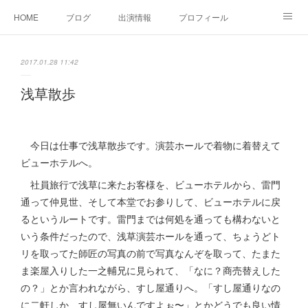
HOME
ブログ
出演情報
プロフィール
お問い合せ
2017.01.28 11:42
浅草散歩
今日は仕事で浅草散歩です。演芸ホールで着物に着替えて
ビューホテルへ。
社員旅行で浅草に来たお客様を、ビューホテルから、雷門
通って仲見世、そして本堂でお参りして、ビューホテルに戻
るというルートです。雷門までは何処を通っても構わないと
いう条件だったので、浅草演芸ホールを通って、ちょうどト
リを取ってた師匠の写真の前で写真なんぞを取って、たまた
ま楽屋入りした一之輔兄に見られて、「なに？商売替えした
の？」とか言われながら、すし屋通りへ。「すし屋通りなの
に二軒しか、すし屋無いんですよぉ〜」とかどうでも良い情