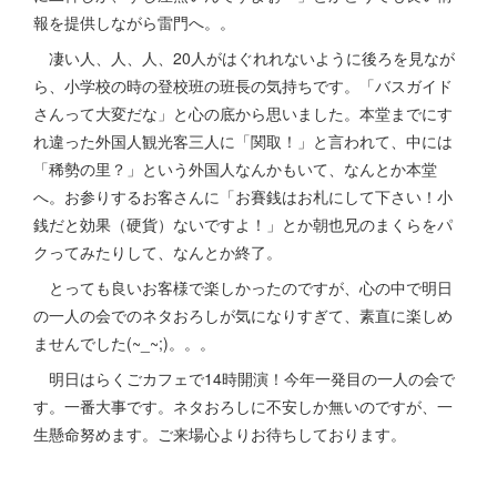
報を提供しながら雷門へ。。
凄い人、人、人、20人がはぐれれないように後ろを見なが
ら、小学校の時の登校班の班長の気持ちです。「バスガイド
さんって大変だな」と心の底から思いました。本堂までにす
れ違った外国人観光客三人に「関取！」と言われて、中には
「稀勢の里？」という外国人なんかもいて、なんとか本堂
へ。お参りするお客さんに「お賽銭はお札にして下さい！小
銭だと効果（硬貨）ないですよ！」とか朝也兄のまくらをパ
クってみたりして、なんとか終了。
とっても良いお客様で楽しかったのですが、心の中で明日
の一人の会でのネタおろしが気になりすぎて、素直に楽しめ
ませんでした(~_~;)。。。
明日はらくごカフェで14時開演！今年一発目の一人の会で
す。一番大事です。ネタおろしに不安しか無いのですが、一
生懸命努めます。ご来場心よりお待ちしております。