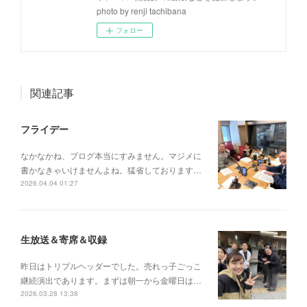
photo by renji tachibana
フォロー
関連記事
フライデー
なかなかね、ブログ本当にすみません。マジメに
書かなきゃいけませんよね。猛省しております…
2026.04.04 01:27
生放送＆寄席＆収録
昨日はトリプルヘッダーでした。売れっ子ごっこ
継続演出であります。まずは朝一から金曜日は…
2026.03.28 13:38