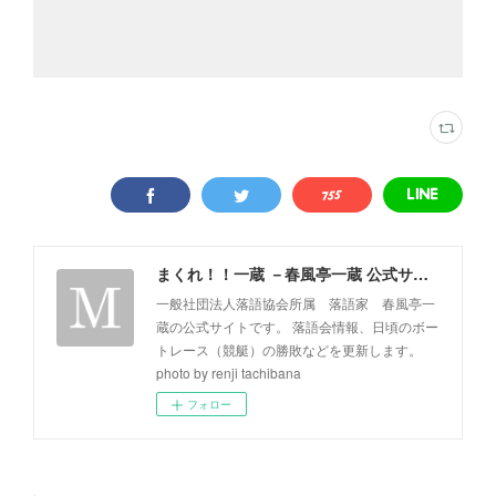
まくれ！！一蔵 －春風亭一蔵 公式サイト－
一般社団法人落語協会所属 落語家 春風亭一
蔵の公式サイトです。 落語会情報、日頃のボー
トレース（競艇）の勝敗などを更新します。
photo by renji tachibana
フォロー