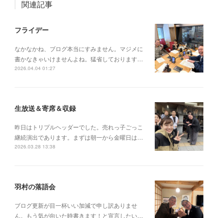
関連記事
フライデー
なかなかね、ブログ本当にすみません。マジメに
書かなきゃいけませんよね。猛省しております…
2026.04.04 01:27
生放送＆寄席＆収録
昨日はトリプルヘッダーでした。売れっ子ごっこ
継続演出であります。まずは朝一から金曜日は…
2026.03.28 13:38
羽村の落語会
ブログ更新が目一杯いい加減で申し訳ありませ
ん。もう気が向いた時書きます！と宣言したい…