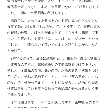
分の番号しっかりと記憶しといて下さい」と、その瞬間に、
春風亭一蔵じゃない、本名、吉田正でない、1046番になりま
した。。塀の中の受刑者の気持ちです。
採血では、太っちょあるあるの、血管が見つからないとい
う事で5回も針を刺されながら、色々と検査して、最後に胃の
内視鏡の検査。。げっぷが止まらず、「もう少し我慢して下
さい」と言われ、返事を「は、は、は、い。ゲプー」とやっ
てしまい、「喋らないで良いですよ」と怒られながら、なん
とか終了。
2時間位待って、最後に結果発表。。先生が「血圧も糖尿も
大丈夫なのですが、尿酸値高いので痛風気をつけて下さい。
それと、￥肝臓の数値が高いので、お酒の飲みすぎ気をつけ
て下さい、それと肥満です」と。。当たり前の事を。。。心
のなかで「分かってます！」と叫びながら。。結局、今日の
検査は自覚している事を金払って再認識させられるという事
で終わりました。
今年は痩せます！ 今年こそ痩せます！ 第86回目のダイ