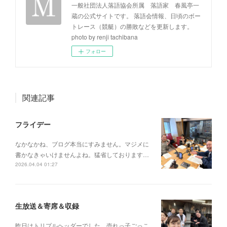
一般社団法人落語協会所属 落語家 春風亭一
蔵の公式サイトです。 落語会情報、日頃のボー
トレース（競艇）の勝敗などを更新します。
photo by renji tachibana
フォロー
関連記事
フライデー
なかなかね、ブログ本当にすみません。マジメに
書かなきゃいけませんよね。猛省しております…
2026.04.04 01:27
生放送＆寄席＆収録
昨日はトリプルヘッダーでした。売れっ子ごっこ