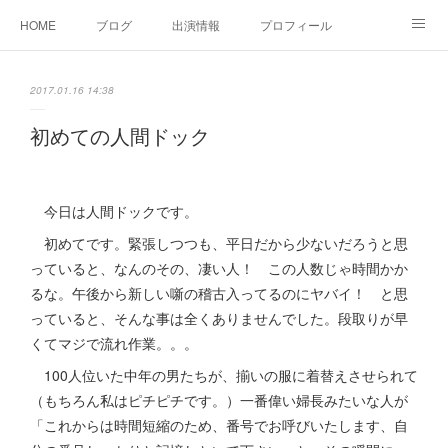
HOME
ブログ
出演情報
プロフィール
お問い合せ
2017.01.16 14:38
初めての人間ドック
今日は人間ドックです。
初めてです。緊張しつつも、平日だから少ないだろうと思
っていると、なんのその、凄い人！ この人数じゃ時間かか
るな。午後から新しい噺の稽古入ってるのにヤバイ！ と思
っていると、そんな事は全くありませんでした。段取りが早
くてマジで流れ作業。。。
100人位いた中年の男たちが、揃いの服に着替えさせられて
（もちろん私はピチピチです。）一番偉い婦長みたいな人が
「これからは時間短縮のため、番号でお呼びいたします、自