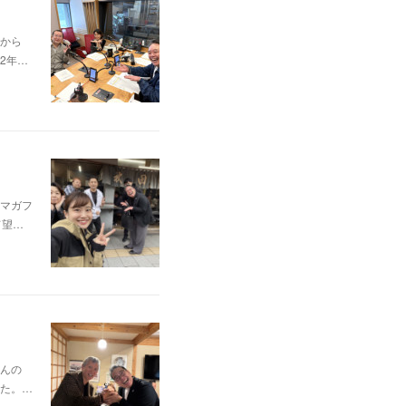
から
2年…
マガフ
て望…
んの
た。…