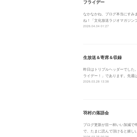
フライデー
なかなかね、ブログ本当にすみ
ね！「文化放送ラジオマガジン
2026.04.04 01:27
生放送＆寄席＆収録
昨日はトリプルヘッダーでした
ライデー！」であります。先週
2026.03.28 13:38
羽村の落語会
ブログ更新が目一杯いい加減で
で、たまに読んで頂けると嬉し
2026.03.25 00:36