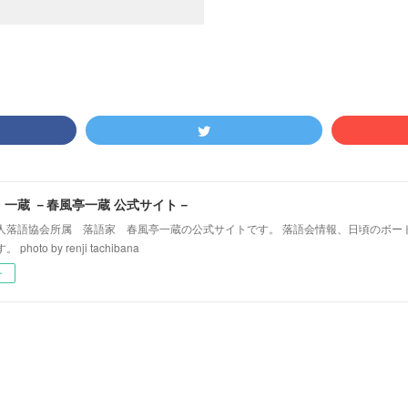
！一蔵 －春風亭一蔵 公式サイト－
人落語協会所属 落語家 春風亭一蔵の公式サイトです。 落語会情報、日頃のボー
hoto by renji tachibana
ー