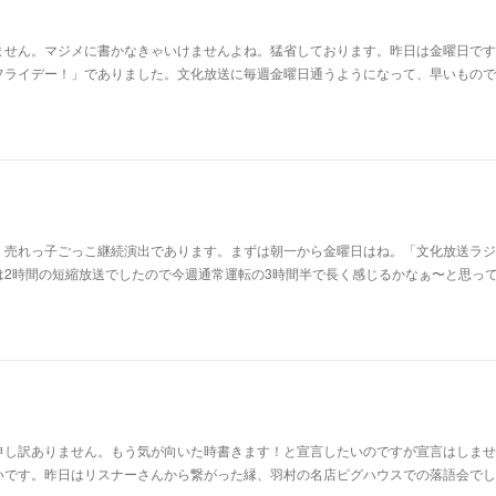
ません。マジメに書かなきゃいけませんよね。猛省しております。昨日は金曜日です
フライデー！」でありました。文化放送に毎週金曜日通うようになって、早いもので
。売れっ子ごっこ継続演出であります。まずは朝一から金曜日はね。「文化放送ラジ
は2時間の短縮放送でしたので今週通常運転の3時間半で長く感じるかなぁ〜と思っ
申し訳ありません。もう気が向いた時書きます！と宣言したいのですが宣言はしませ
いです。昨日はリスナーさんから繋がった縁、羽村の名店ピグハウスでの落語会でし