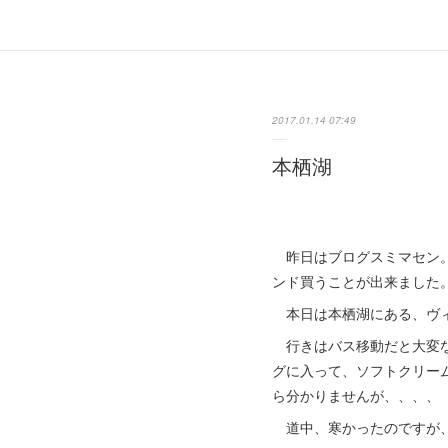
2017.01.14 07:49
本栖湖
昨日はブログスミマセン。
ンド買うことが出来ました
本日は本栖湖にある、ヴィ
行きはバス移動だと大変な
グに入って、ソフトクリー
ら分かりませんが、、、、
道中、寒かったのですが、