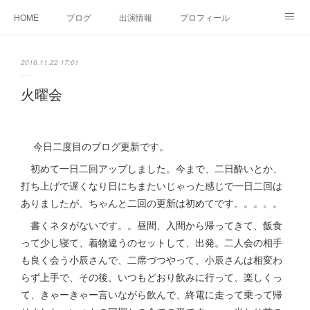
HOME
ブログ
出演情報
プロフィール
お問い合せ
2016.11.22 17:01
火曜会
今日二度目のブログ更新です。
初めて一日二回アップしました。今まで、二日酔いとか、
打ち上げで遅くなり日にちまたいじゃった感じで一日二回は
ありましたが、ちゃんと二回の更新は初めてです。。。。。
書くネタがないです。。昼間、入間から帰ってきて、飯食
って少し寝て、着物違うのセットして、出発。二人会の相手
も良く会う小辰さんで、二席づつやって、小辰さんは相変わ
らず上手で、その後、いつもどおり飲みに行って、楽しくっ
て、きゃーきゃー言いながら飲んで、終電に走って乗って帰