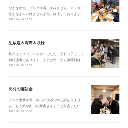
なかなかね、ブログ本当にすみません。マジメに
書かなきゃいけませんよね。猛省しております…
2026.04.04 01:27
生放送＆寄席＆収録
昨日はトリプルヘッダーでした。売れっ子ごっこ
継続演出であります。まずは朝一から金曜日は…
2026.03.28 13:38
羽村の落語会
ブログ更新が目一杯いい加減で申し訳ありませ
ん。もう気が向いた時書きます！と宣言したい…
2026.03.25 00:36