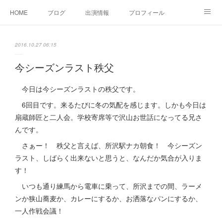
HOME
ブログ
出演情報
プロフィール
お問い合せ
2016.10.27 06:15
今シーズンラスト秩父
今日は今シーズンラストの秩父です。
6回目です。来るたびに冬の気配を感じます。しかも今日は
扇蔵師匠と二人会。学校寄席等で沢山お世話になってる兄さ
んです。
さぁー！ 秩父と言えば、所沢駅ナカ朝食！ 今シーズン
ラスト、しばらく出来ないと思うと、なんだか気合が入りま
す！
いつも通り練馬から電車に乗って、所沢までの間、ラーメ
ンか狭山蕎麦か、カレーにするか、お洒落なパンにするか、
一人作戦会議！