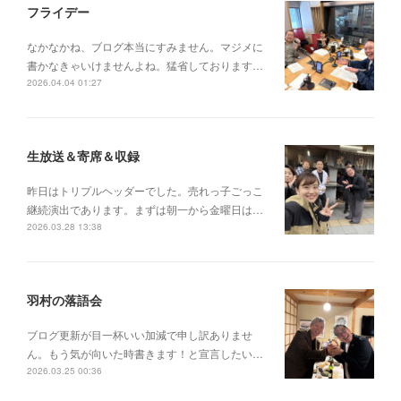
フライデー
なかなかね、ブログ本当にすみません。マジメに
書かなきゃいけませんよね。猛省しております…
2026.04.04 01:27
生放送＆寄席＆収録
昨日はトリプルヘッダーでした。売れっ子ごっこ
継続演出であります。まずは朝一から金曜日は…
2026.03.28 13:38
羽村の落語会
ブログ更新が目一杯いい加減で申し訳ありませ
ん。もう気が向いた時書きます！と宣言したい…
2026.03.25 00:36