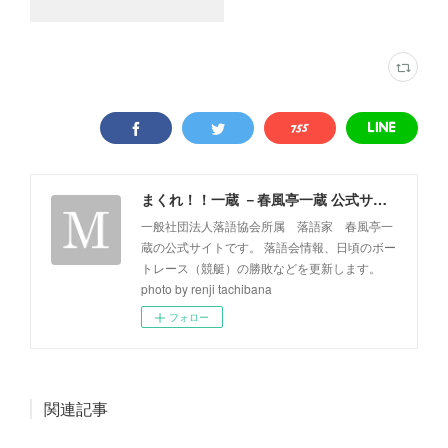
まくれ！！一蔵 －春風亭一蔵 公式サイト－
一般社団法人落語協会所属 落語家 春風亭一
蔵の公式サイトです。 落語会情報、日頃のボー
トレース（競艇）の勝敗などを更新します。
photo by renji tachibana
フォロー
関連記事