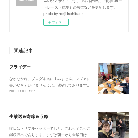
蔵の公式サイトです。 落語会情報、日頃のボー
トレース（競艇）の勝敗などを更新します。
photo by renji tachibana
フォロー
関連記事
フライデー
なかなかね、ブログ本当にすみません。マジメに
書かなきゃいけませんよね。猛省しております…
2026.04.04 01:27
生放送＆寄席＆収録
昨日はトリプルヘッダーでした。売れっ子ごっこ
継続演出であります。まずは朝一から金曜日は…