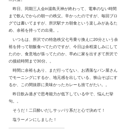
昨日、同期三人会in湯島天神が終わって、電車のない時間
まで飲んでからの朝一の秩父。辛かったのですが、毎回ブロ
グでは書いてますが、所沢駅ナカ朝食という楽しみがあるた
め、余裕を持っての出発。。
いつもは、所沢での特急秩父七号乗り換えに20分という余
裕を持って朝飯食べてたのですが、今日は余程楽しみにして
たのか、食意地が張ってたのか、早めに家を出すぎて所沢で
の接続時間まで30分。。
時間に余裕もあり、まだ行ってない、お洒落なパン屋さん
でモーニングにするか、地元感を出している、狭山そばにす
るか、この間抜群に美味かったカレーも捨てがたい。。
昨日飲み過ぎで思考能力が低下している中で、悩んだ挙
句。。
そうだ！二日酔いだしサッパリ系だと心で決めて！
塩ラーメンにしました！