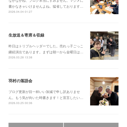
なかなかね、ブログ本当にすみません。マジメに
書かなきゃいけませんよね。猛省しております…
2026.04.04 01:27
生放送＆寄席＆収録
昨日はトリプルヘッダーでした。売れっ子ごっこ
継続演出であります。まずは朝一から金曜日は…
2026.03.28 13:38
羽村の落語会
ブログ更新が目一杯いい加減で申し訳ありませ
ん。もう気が向いた時書きます！と宣言したい…
2026.03.25 00:36