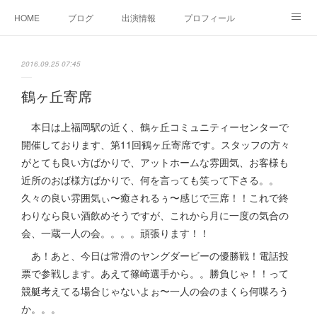
HOME
ブログ
出演情報
プロフィール
お問い合せ
2016.09.25 07:45
鶴ヶ丘寄席
本日は上福岡駅の近く、鶴ヶ丘コミュニティーセンターで
開催しております、第11回鶴ヶ丘寄席です。スタッフの方々
がとても良い方ばかりで、アットホームな雰囲気、お客様も
近所のおば様方ばかりで、何を言っても笑って下さる。。
久々の良い雰囲気ぃ〜癒されるぅ〜感じで三席！！これで終
わりなら良い酒飲めそうですが、これから月に一度の気合の
会、一蔵一人の会。。。。頑張ります！！
あ！あと、今日は常滑のヤングダービーの優勝戦！電話投
票で参戦します。あえて篠崎選手から。。勝負じゃ！！って
競艇考えてる場合じゃないよぉ〜一人の会のまくら何喋ろう
か。。。