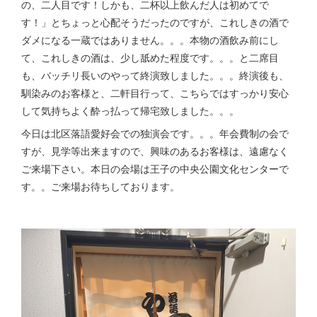
の、二人目です！しかも、二杯以上飲んだ人は初めてで
す！」とちょっと心配そうだったのですが、これしきの酒で
ダメになる一蔵ではありません。。。本物の酒飲み前にし
て、これしきの酒は、少し舐めた程度です。。。と二席目
も、バッチリ長いのやって終演致しました。。。終演後も、
馴染みのお客様と、二軒目行って、こちらではすっかり安心
して気持ちよく酔っ払って帰宅致しました。。。
今日は北区落語愛好会での独演会です。。。年会費制の会で
すが、見学等出来ますので、興味のあるお客様は、遠慮なく
ご来場下さい。本日の会場は王子の中央公園文化センターで
す。。ご来場お待ちしております。