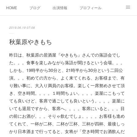
HOME
ブログ
出演情報
プロフィール
お問い合せ
2019.06.19 07:08
秋葉原やきもち
昨日は、秋葉原の居酒屋『やきもち』さんでの落語会でし
た。。。食事を楽しみながら落語が聞けるという会場。。。
しかも、19時半から30分と、21時半から30分という二回公
演。。。初めての方から、よく来てくれる、お客様まで、有
り難い事に、大入り満員のお客様。楽しく一席努めさせて頂
き、空き時間。。。。１時間ちょい。。。。楽屋にこもって
ても良いけど、客席で過ごしても良いという。。。。楽屋に
いても退屈ですから、客席へ。。。。客席にいると。。。目
の前にお酒が。。。そりゃ飲むでしょ。。。。お客様も進め
てくれて、一杯が二杯、二杯が三杯、三杯が四杯、最後しっ
かり日本酒まで行ってると、女将が「空き時間でお酒飲んだ