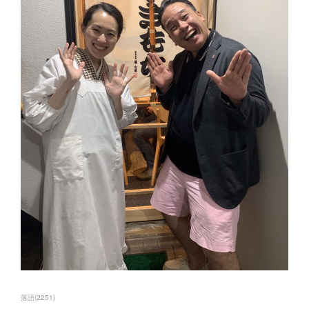
落語
(
2251
)