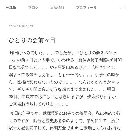
HOME
ブログ
出演情報
プロフィール
お問い合せ
2019.03.28 01:57
ひとりの会前々日
昨日は休みでした。。。でしたが、『ひとりの会スペシャ
ル』の前々日という事で、いわゆる、夏休み終了間際の8月30
日な気分でした。。。やる事沢山あるけど、花粉キツイし、
溜まってる録画もあるし、もぉ〜〜的な。。。小学生の時か
ら、性格は変わらないものです。。。なんとかかんとかやっ
て、ギリギリ間に合いそうな感じまで来ました。。。明日、
29日、年度末でお忙しいとは思いますが、残席残りわずか、
ご来場お待ちしております。。。
今日は仕事です。武蔵藤沢のお寺での落語会。私は初めて行
くのですが、随分と歴史ある会のようで、早めに出て、所沢
駅ナカ昼食完了して、体調万全です★ ご来場こちらもお待ち