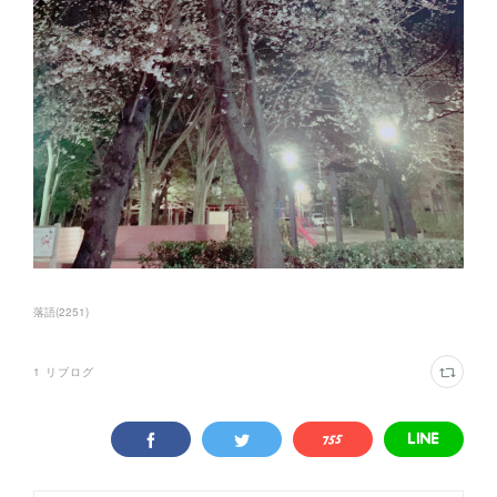
落語
(
2251
)
1
リブログ