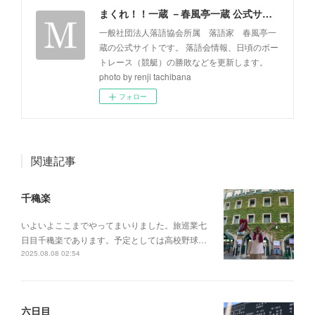
まくれ！！一蔵 －春風亭一蔵 公式サイト－
一般社団法人落語協会所属 落語家 春風亭一
蔵の公式サイトです。 落語会情報、日頃のボー
トレース（競艇）の勝敗などを更新します。
photo by renji tachibana
フォロー
関連記事
千穐楽
いよいよここまでやってまいりました。旅巡業七
日目千穐楽であります。予定としては高校野球…
2025.08.08 02:54
六日目