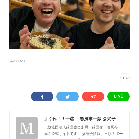
落語
(
2251
)
まくれ！！一蔵 －春風亭一蔵 公式サイト－
一般社団法人落語協会所属 落語家 春風亭一
蔵の公式サイトです。 落語会情報、日頃のボー