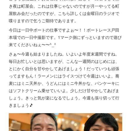
き夜は町屋会。これは仕事じゃないのですが月一やってる町
屋飲み会だったのですが、こちら詳しくは金曜日のラジオで
喋りますので乞うご期待であります。
今日は一日中ボートの仕事ですよぉ〜！！ボートレース戸田
本場での一日中撮影です。1マーク側にずっといますので遊び
来てくださいねぇ〜〜^_^
さぁ〜今週も始まりましたね。いよいよ年度末週間ですね。
毎日お忙しいとは思いますが、こんな一週間のはじめには、
とにかく自分を甘やかしてあげましょう！だっていつも頑張
ってますもん！ラーメンにはライスつけて今週はいいよ。蕎
麦にはミニ天丼か、うどんにはミニ牛丼かな、パンケーキに
はソフトクリーム乗せていいよ。少しだけ甘やかしてあげま
しょう。きっと気が楽になるでしょう。今週も張り切って行
きましょう🎵