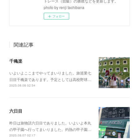
トレース（競艇）の勝敗などを更新します。
photo by renji tachibana
フォロー
関連記事
千穐楽
いよいよここまでやってまいりました。旅巡業七
日目千穐楽であります。予定としては高校野球…
2025.08.08 02:54
六日目
昨日は旅物語六日目でありました。いよいよ本丸
の甲子園へ行ってまいりました。灼熱の甲子園…
2025.08.07 02:17