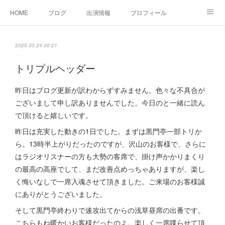
HOME
ブログ
出演情報
プロフィール
お問い合せ
2025.03.24 00:21
トリプルヘッダー
昨日はブログ更新が訳わからずすみません。色々な不具合が
ございまして申し訳ありませんでした。今日のと一緒に読ん
で頂けると嬉しいです。
昨日は充実した動きの1日でした。まずは黒門亭一部トリか
ら。13時半上がりだったのですが、沢山のお客様で、さらに
はラジオリスナーの方も大勢の客席で、掛け声かかりまくり
の最高の高座でして、まだ改善点めっちゃありますが、楽し
く悔いなしで一席入魂させて頂きました。ご来場のお客様誠
にありがとうございました。
そして黒門亭終わりで速攻出てからの浅草昼席の出番です。
こちらもね暖かいお客様だったのよ。楽しく一席喋らせて頂