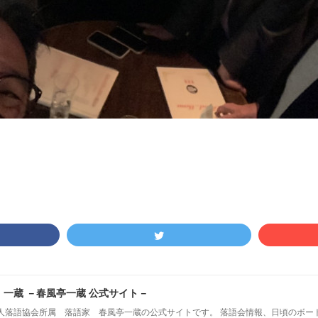
！一蔵 －春風亭一蔵 公式サイト－
人落語協会所属 落語家 春風亭一蔵の公式サイトです。 落語会情報、日頃のボー