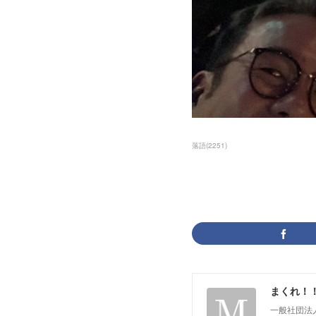
落語
(
2251
)
まくれ！
一般社団法