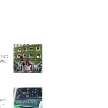
予定で
愕然…
後丸一
くに…