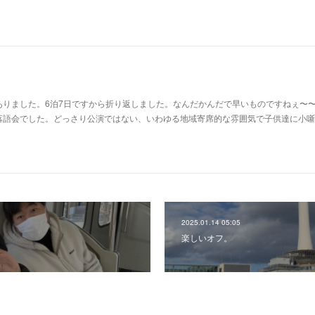
ありました。6泊7日ですから折り返しました。なんだかんだで早いものですねぇ〜
落語会でした。どっさり公演ではない、いわゆる地域寄席的な雰囲気で子供達に小噺
2025.01.14 05:05
楽しいオフ。