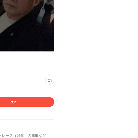
トレース（競艇）の勝敗など