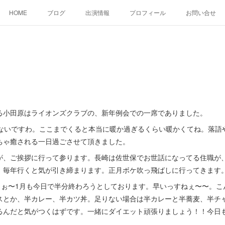
HOME
ブログ
出演情報
プロフィール
お問い合せ
る小田原はライオンズクラブの、新年例会での一席でありました。
かないですわ。ここまでくると本当に暖か過ぎるくらい暖かくてね。落語
ちゃ癒される一日過ごさせて頂きました。
が、ご挨拶に行って参ります。長崎は佐世保でお世話になってる住職が
。毎年行くと気が引き締まります。正月ボケ吹っ飛ばしに行ってきます
すよぉ〜1月も今日で半分終わろうとしております。早いっすねぇ〜〜。
スとか、半カレー、半カツ丼。足りない場合は半カレーと半蕎麦、半チ
るんだと気がつくはずです。一緒にダイエット頑張りましょう！！今日も