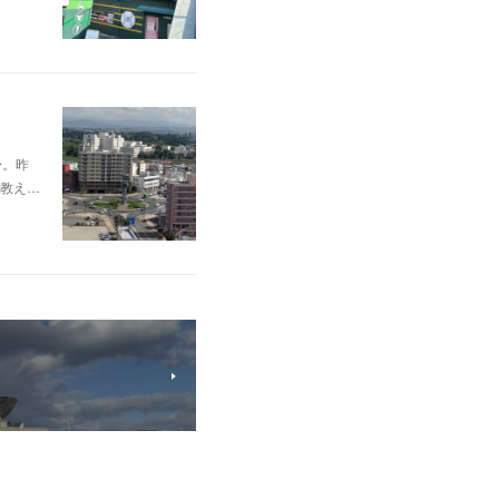
〜。昨
教え…