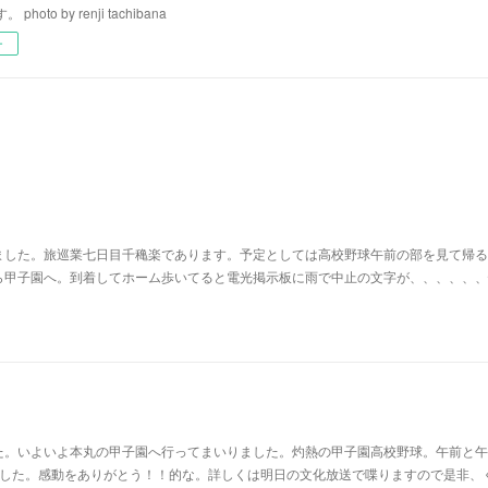
hoto by renji tachibana
ー
ました。旅巡業七日目千穐楽であります。予定としては高校野球午前の部を見て帰る
ら甲子園へ。到着してホーム歩いてると電光掲示板に雨で中止の文字が、、、、、、
た。いよいよ本丸の甲子園へ行ってまいりました。灼熱の甲子園高校野球。午前と午
ました。感動をありがとう！！的な。詳しくは明日の文化放送で喋りますので是非、