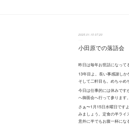
2025.01.15 07:20
小田原での落語会
昨日は毎年お世話になって
13年目よ。長い事感謝し
そして二軒目も。めちゃめ
今日は仕事的には休みです
へ御面会へ行って参ります
さぁ〜1月15日水曜日で
みましょう。定食の半ライ
意外に半でもお腹一杯にな