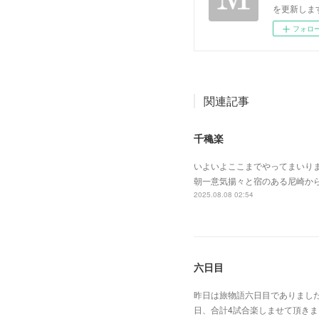
を更新します。 p
フォロ
関連記事
千穐楽
いよいよここまでやってまいり
朝一意気揚々と宿のある尼崎か
2025.08.08 02:54
六日目
昨日は旅物語六日目でありまし
日、合計4試合楽しませて頂き