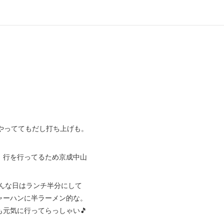
やっててもだし打ち上げも。
、行を行ってるため京成中山
。
こんな日はランチ半分にして
ャーハンに半ラーメン的な。
元気に行ってらっしゃい🎵