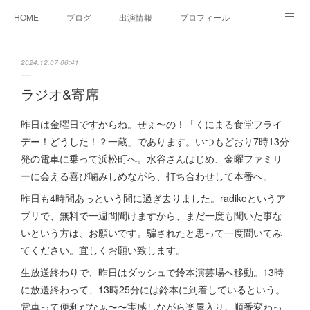
HOME
ブログ
出演情報
プロフィール
お問い合せ
2024.12.07 06:41
ラジオ&寄席
昨日は金曜日ですからね。せぇ〜の！「くにまる食堂フライ
デー！どうした！？一蔵」であります。いつもどおり7時13分
発の電車に乗って浜松町へ。水谷さんはじめ、金曜ファミリ
ーに会える喜び噛みしめながら、打ち合わせして本番へ。
昨日も4時間あっという間に過ぎ去りました。radikoというア
プリで、無料で一週間聞けますから、まだ一度も聞いた事な
いという方は、お願いです。騙されたと思って一度聞いてみ
てください。宜しくお願い致します。
生放送終わりで、昨日はダッシュで鈴本演芸場へ移動。13時
に放送終わって、13時25分には鈴本に到着しているという。
電車って便利だなぁ〜〜実感しながら楽屋入り。順番変わっ