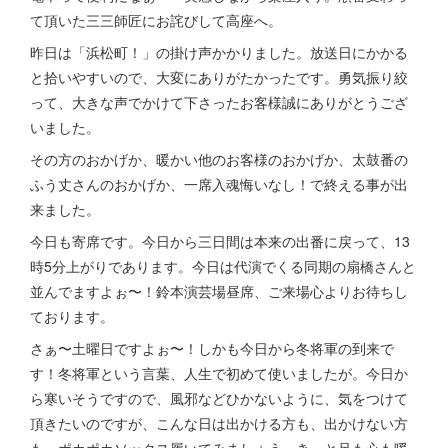
て頂いた三三師匠にお詫びして高座へ。
昨日は「浜松町！」の掛け声かかりました。放送日にかかる
と拾いやすいので、大変にありがたかったです。勇気振り絞
って、大きな声でかけて下さったお客様誠にありがとうござ
いました。
その方のおかげか、暖かい他のお客様のおかげか、太鼓番の
ふう丈さんのおかげか、一席入魂悔いなし！で終える事が出
来ました。
今日も寄席です。今日から三日間は本来の出番に戻って、13
時5分上がりであります。今日は代演でくる同期の扇橋さんと
並んでますよぉ〜！鈴本演芸場昼席、ご来場心よりお待ちし
ております。
さぁ〜土曜日ですよぉ〜！しかも今日から冬将軍の到来で
す！冬将軍という言葉、人生で初めて使いましたが。今日か
ら寒いそうですので、風邪などひかないように、気をつけて
頂きたいのですが、こんな日は出かける方も、出かけない方