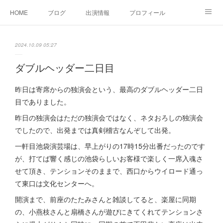
HOME
ブログ
出演情報
プロフィール
お問い合せ
2024.10.09 05:27
ダブルヘッダー二日目
昨日は寄席からの独演会という、最高のダブルヘッダー二日
目でありました。
昨日の独演会はただの独演会ではなく、ネタおろしの独演会
でしたので、出発までは真剣稽古なんぞして出発。
一軒目池袋演芸場は、早上がりの17時15分出番だったのです
が、打てば響く感じの池袋らしいお客様で楽しく一席入魂さ
せて頂き、テンションそのままで、西口からウイロード通っ
て東口は文化センターへ。
開演まで、前座のたたみさんと雑談してると、楽屋に同期
の、小燕枝さんと扇橋さんが遊びにきてくれてテンションさ