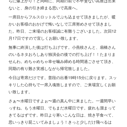
らに爆上がり！と同時に、同期の前で不甲斐ない高座は出来
ないと、身の引き締まる思いで高座へ。
一席目からフルスロットルでぶち込ませて頂きましたが、暖
かいお客様のおかげで悔いなしで三席努めさせて頂きまし
た。昨日、ご来場のお客様誠に有難うございました。次回12
月17日ですので宜しくお願い致します。
無事に終演した後は打ち上げです。小燕枝さんと、扇橋さん
のいるネタおろしあり独演会の後での打ち上げ！！たまりま
せんわ。めちゃめちゃ幸せ噛み締める時間過ごさせて頂き、
同期の有り難さ実感しながら帰宅致しました。
今日は寄席だけです。普段の出番19時15分に戻ります。スッ
キリした心持ちで一席入魂致しますので、ご来場宜しくお願
い致します。
さぁ〜水曜日ですよぉ〜週の真ん中に来ました。一週間早い
っすね。もう水曜日、でもまだ水曜日です。疲れも溜まって
きてるはずです。昨日より寒いこんな日は、焼き芋食べて、
思いっきり屁こいてみましょう！きっと少しだけ飛べるは