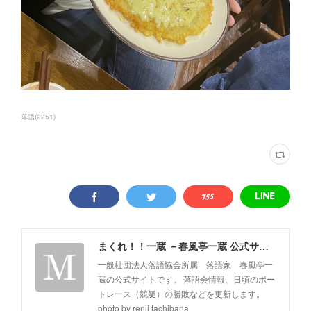
落語
(
2251
)
まくれ！！一蔵 －春風亭一蔵 公式サイト－
一般社団法人落語協会所属 落語家 春風亭一
蔵の公式サイトです。 落語会情報、日頃のボー
トレース（競艇）の勝敗などを更新します。
photo by renji tachibana