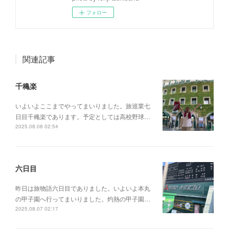
フォロー
関連記事
千穐楽
いよいよここまでやってまいりました。旅巡業七
日目千穐楽であります。予定としては高校野球…
2025.08.08 02:54
六日目
昨日は旅物語六日目でありました。いよいよ本丸
の甲子園へ行ってまいりました。灼熱の甲子園…
2025.08.07 02:17