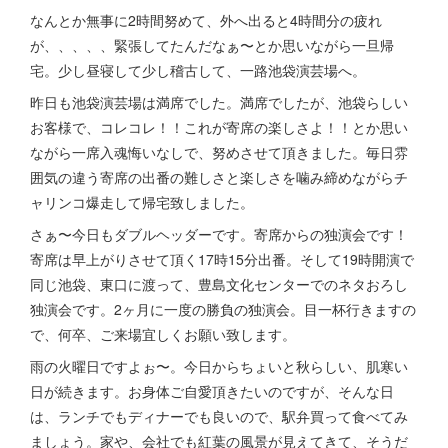
なんとか無事に2時間努めて、外へ出ると4時間分の疲れ
が、、、、、緊張してたんだなぁ〜とか思いながら一旦帰
宅。少し昼寝して少し稽古して、一路池袋演芸場へ。
昨日も池袋演芸場は満席でした。満席でしたが、池袋らしい
お客様で、コレコレ！！これが寄席の楽しさよ！！とか思い
ながら一席入魂悔いなしで、努めさせて頂きました。毎日雰
囲気の違う寄席の出番の難しさと楽しさを噛み締めながらチ
ャリンコ爆走して帰宅致しました。
さぁ〜今日もダブルヘッダーです。寄席からの独演会です！
寄席は早上がりさせて頂く17時15分出番。そして19時開演で
同じ池袋、東口に渡って、豊島文化センターでのネタおろし
独演会です。2ヶ月に一度の勝負の独演会。目一杯行きますの
で、何卒、ご来場宜しくお願い致します。
雨の火曜日ですよぉ〜。今日からちょいと秋らしい、肌寒い
日が続きます。お身体ご自愛頂きたいのですが、そんな日
は、ランチでもディナーでも良いので、駅弁買って食べてみ
ましょう。家や、会社でも紅葉の風景が見えてきて、そうだ