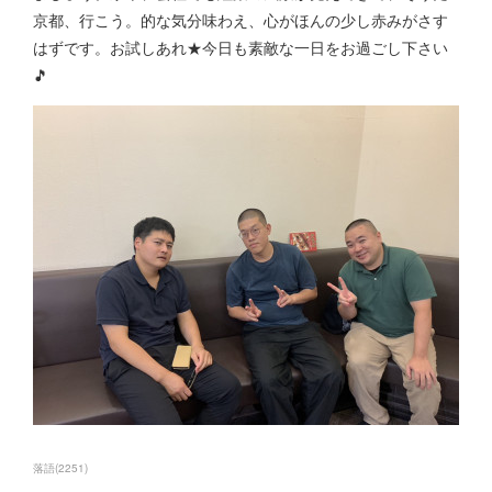
京都、行こう。的な気分味わえ、心がほんの少し赤みがさす
はずです。お試しあれ★今日も素敵な一日をお過ごし下さい
🎵
落語
(
2251
)