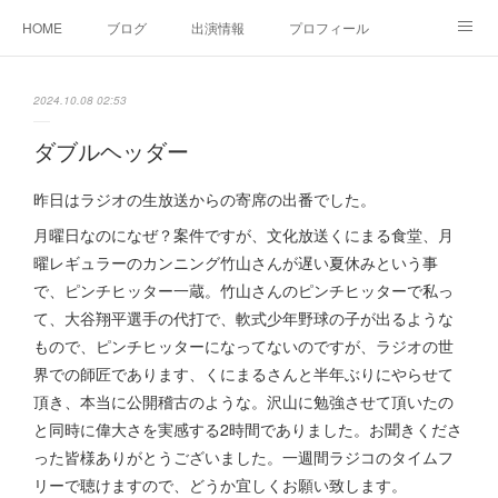
HOME
ブログ
出演情報
プロフィール
お問い合せ
2024.10.08 02:53
ダブルヘッダー
昨日はラジオの生放送からの寄席の出番でした。
月曜日なのになぜ？案件ですが、文化放送くにまる食堂、月
曜レギュラーのカンニング竹山さんが遅い夏休みという事
で、ピンチヒッター一蔵。竹山さんのピンチヒッターで私っ
て、大谷翔平選手の代打で、軟式少年野球の子が出るような
もので、ピンチヒッターになってないのですが、ラジオの世
界での師匠であります、くにまるさんと半年ぶりにやらせて
頂き、本当に公開稽古のような。沢山に勉強させて頂いたの
と同時に偉大さを実感する2時間でありました。お聞きくださ
った皆様ありがとうございました。一週間ラジコのタイムフ
リーで聴けますので、どうか宜しくお願い致します。