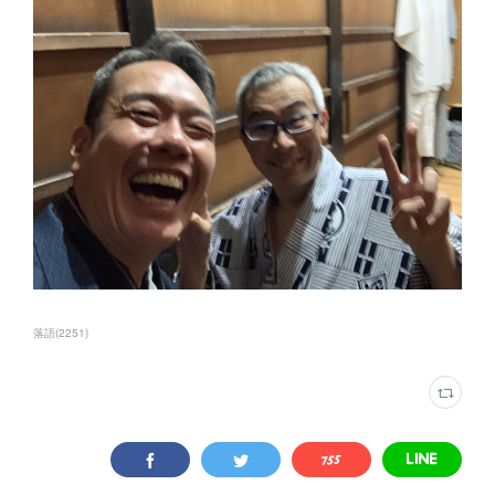
落語
(
2251
)