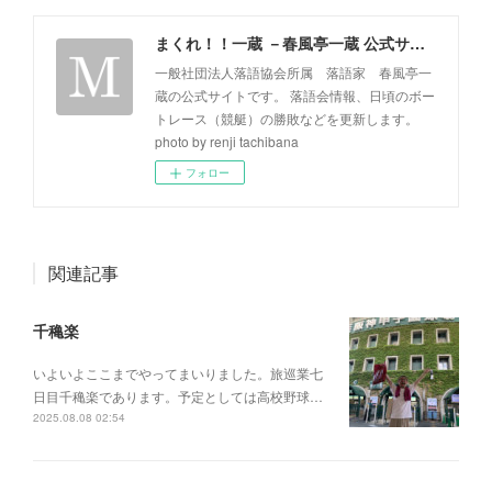
まくれ！！一蔵 －春風亭一蔵 公式サイト－
一般社団法人落語協会所属 落語家 春風亭一
蔵の公式サイトです。 落語会情報、日頃のボー
トレース（競艇）の勝敗などを更新します。
photo by renji tachibana
フォロー
関連記事
千穐楽
いよいよここまでやってまいりました。旅巡業七
日目千穐楽であります。予定としては高校野球…
2025.08.08 02:54