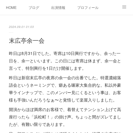
HOME
ブログ
出演情報
プロフィール
お問い合せ
2024.09.01 01:03
末広亭余一会
昨日は8月31日でした。寄席は10日興行ですから、余った一
日を、余一といいます。この日には寄席は休まず、余一会と
言って、特別興行を1日だけ開催します。
昨日は新宿末広亭の夜席の余一会の出番でした。特選濃縮落
語会というネーミングで、癖ある噺家大集合的な。私以外豪
華ラインナップで、このメンバー見にくるという事は、お客
様も手強いんだろうなぁ〜と覚悟して楽屋入りしました。
開演からほぼ満席のお客様で、着替えてテンション上げて高
座行ったら「浜松町！」の掛け声。ちょっと間がズレてまし
たが、有難い限りであります。