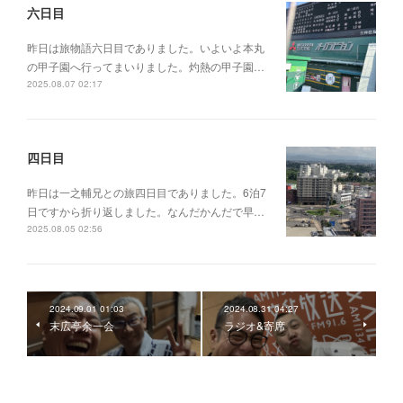
六日目
昨日は旅物語六日目でありました。いよいよ本丸
の甲子園へ行ってまいりました。灼熱の甲子園…
2025.08.07 02:17
四日目
昨日は一之輔兄との旅四日目でありました。6泊7
日ですから折り返しました。なんだかんだで早…
2025.08.05 02:56
2024.09.01 01:03
2024.08.31 04:27
末広亭余一会
ラジオ&寄席