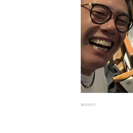
落語
(
2251
)