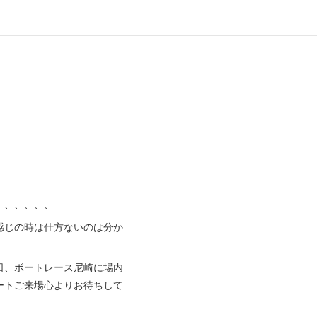
、、、、、、
感じの時は仕方ないのは分か
。
日、ボートレース尼崎に場内
ートご来場心よりお待ちして