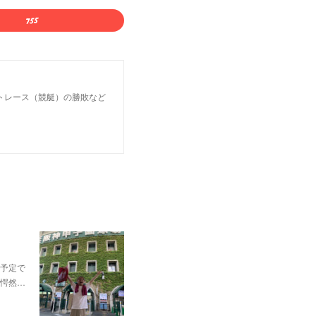
トレース（競艇）の勝敗など
予定で
愕然…