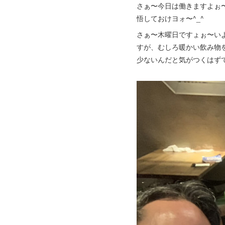
さぁ〜今日は働きますよぉ
悟しておけヨォ〜^_^
さぁ〜木曜日ですょぉ〜い
すが、むしろ暖かい飲み物
少ないんだと気がつくはず