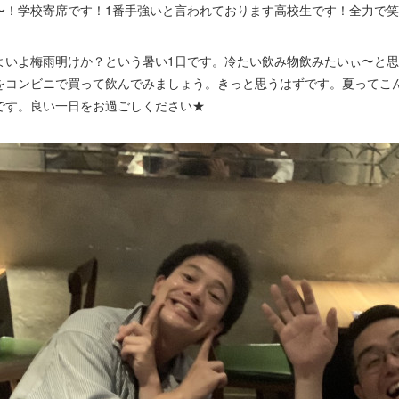
〜！学校寄席です！1番手強いと言われております高校生です！全力で
よいよ梅雨明けか？という暑い1日です。冷たい飲み物飲みたいぃ〜と
をコンビニで買って飲んでみましょう。きっと思うはずです。夏ってこ
です。良い一日をお過ごしください★