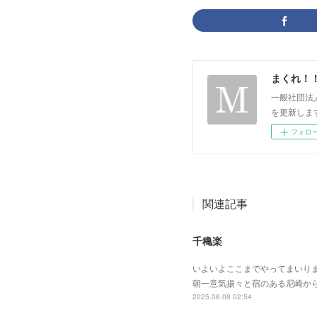
まくれ！
一般社団法
を更新します。 p
フォロ
関連記事
千穐楽
いよいよここまでやってまいり
朝一意気揚々と宿のある尼崎か
2025.08.08 02:54