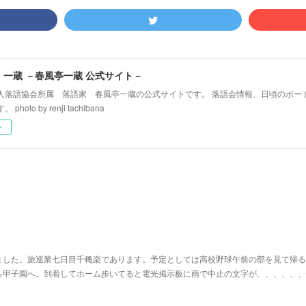
！一蔵 －春風亭一蔵 公式サイト－
人落語協会所属 落語家 春風亭一蔵の公式サイトです。 落語会情報、日頃のボー
hoto by renji tachibana
ー
ました。旅巡業七日目千穐楽であります。予定としては高校野球午前の部を見て帰る
ら甲子園へ。到着してホーム歩いてると電光掲示板に雨で中止の文字が、、、、、、