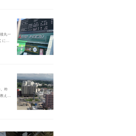
後丸一
くに…
〜。昨
教え…