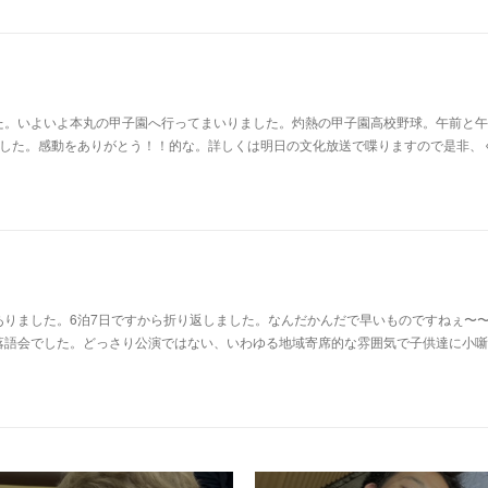
た。いよいよ本丸の甲子園へ行ってまいりました。灼熱の甲子園高校野球。午前と午
ました。感動をありがとう！！的な。詳しくは明日の文化放送で喋りますので是非、
ありました。6泊7日ですから折り返しました。なんだかんだで早いものですねぇ〜
落語会でした。どっさり公演ではない、いわゆる地域寄席的な雰囲気で子供達に小噺