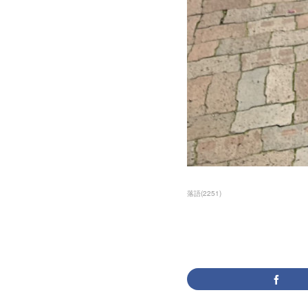
落語
(
2251
)