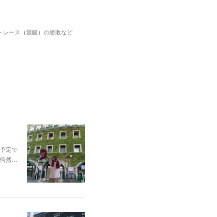
トレース（競艇）の勝敗など
予定で
愕然…