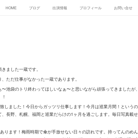
HOME
ブログ
出演情報
プロフィール
お問い合せ
頂きました一蔵です。
り、ただ仕事がなかった一蔵であります。
ぁ〜池袋のトリ終わってほしいなぁ〜と思いながら頑張ってきましたが
！！
ュ致しました！今日からガッツリ仕事します！今月は巡業月間！という
て、長野、札幌、福岡と巡業だらけの1ヶ月を過ごします。毎日写真載
であります！梅雨時期で傘が手放せない日々の訪れです。持ってんのめ