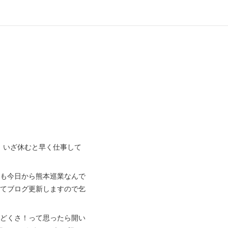
、いざ休むと早く仕事して
のも今日から熊本巡業なんで
せてブログ更新しますので乞
んどくさ！って思ったら開い