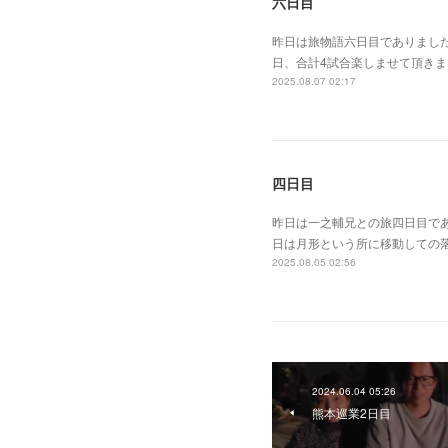
六日目
昨日は旅物語六日目でありまし
日、合計4試合楽しませて頂き
2025.08.07 02:17
四日目
昨日は一之輔兄との旅四日目で
日は月形という所に移動しての
2025.08.05 02:56
2024.06.04 05:26
熊本巡業2日目