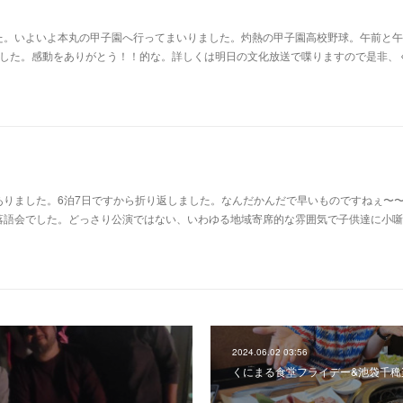
た。いよいよ本丸の甲子園へ行ってまいりました。灼熱の甲子園高校野球。午前と午
ました。感動をありがとう！！的な。詳しくは明日の文化放送で喋りますので是非、
ありました。6泊7日ですから折り返しました。なんだかんだで早いものですねぇ〜
落語会でした。どっさり公演ではない、いわゆる地域寄席的な雰囲気で子供達に小噺
2024.06.02 03:56
くにまる食堂フライデー&池袋千穐