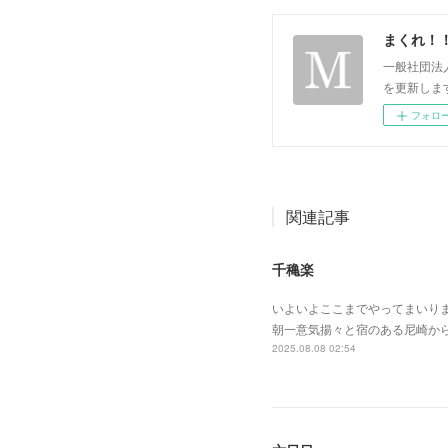
まくれ！
一般社団法
を更新します。 p
フォロ
関連記事
千穐楽
いよいよここまでやってまいり
朝一意気揚々と宿のある尼崎か
2025.08.08 02:54