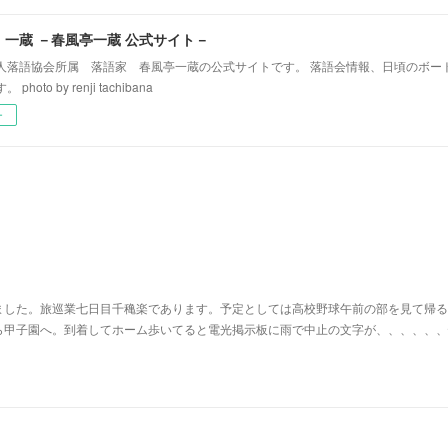
！一蔵 －春風亭一蔵 公式サイト－
人落語協会所属 落語家 春風亭一蔵の公式サイトです。 落語会情報、日頃のボー
hoto by renji tachibana
ー
ました。旅巡業七日目千穐楽であります。予定としては高校野球午前の部を見て帰る
ら甲子園へ。到着してホーム歩いてると電光掲示板に雨で中止の文字が、、、、、、