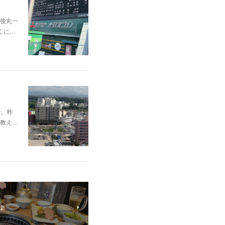
後丸一
くに…
〜。昨
教え…
楽