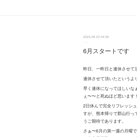
2024.06.03 04:36
6月スタートです
昨日、一昨日と連休させて
連休させて頂いたというよ
早く連休になってほしいな
ぇ〜〜と死ぬほど思います
2日休んで完全リフレッシ
すが、熊本帰りで郡山行っ
うご期待であります。
さぁ〜6月の第一週の月曜