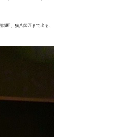
朝師匠、猫八師匠まで出る、