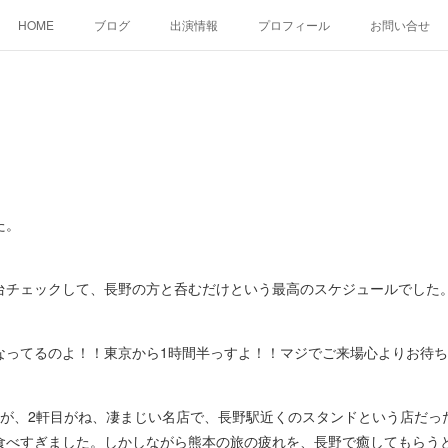
HOME
ブログ
出演情報
プロフィール
お問い合せ
た。
チェックして、長野の方と呑むだけという最高のスケジュールでした
ってるのよ！！東京から1時間半っすよ！！マジでご来場心よりお待ち
すが、2軒目がね、凄まじい名店で、長野駅近くのスタンドという店だっ
食べすぎました。しかしながら熊本の旅の疲れを、長野で癒してもらう