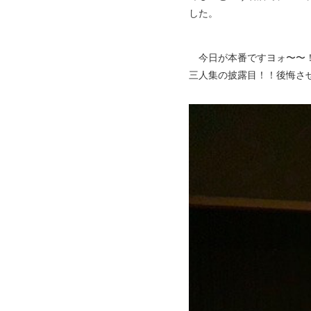
した。
今日が本番ですヨォ〜〜！
三人集の披露目！！後悔さ