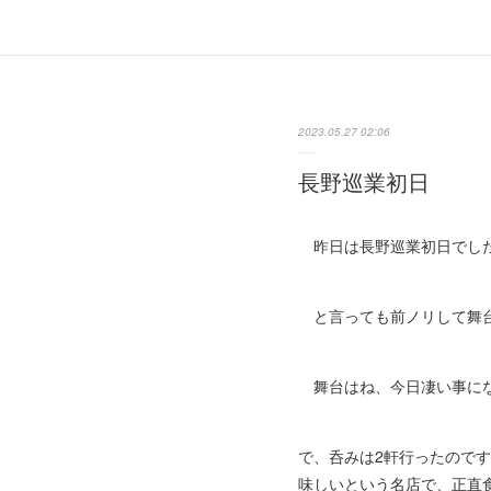
2023.05.27 02:06
長野巡業初日
昨日は長野巡業初日でし
と言っても前ノリして舞台
舞台はね、今日凄い事にな
で、呑みは2軒行ったので
味しいという名店で、正直