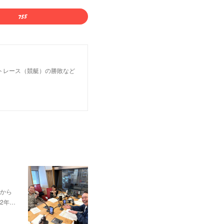
トレース（競艇）の勝敗など
から
2年…