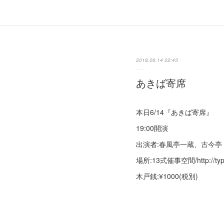
2018.06.14 02:43
あきば寄席
本日6/14『あきば寄席』
19:00開演
出演者:春風亭一蔵、古今亭
場所:13式催事空間/http://type
木戸銭:¥1000(税別)