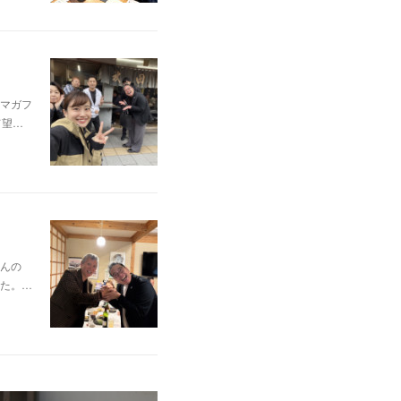
マガフ
て望…
んの
た。…