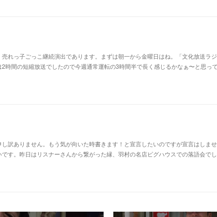
。売れっ子ごっこ継続演出であります。まずは朝一から金曜日はね。「文化放送ラジ
は2時間の短縮放送でしたので今週通常運転の3時間半で長く感じるかなぁ〜と思っ
申し訳ありません。もう気が向いた時書きます！と宣言したいのですが宣言はしませ
いです。昨日はリスナーさんから繋がった縁、羽村の名店ピグハウスでの落語会でし