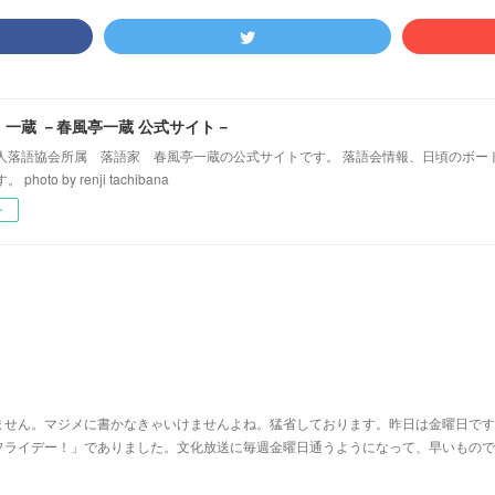
！一蔵 －春風亭一蔵 公式サイト－
人落語協会所属 落語家 春風亭一蔵の公式サイトです。 落語会情報、日頃のボー
hoto by renji tachibana
ー
ません。マジメに書かなきゃいけませんよね。猛省しております。昨日は金曜日です
フライデー！」でありました。文化放送に毎週金曜日通うようになって、早いもので