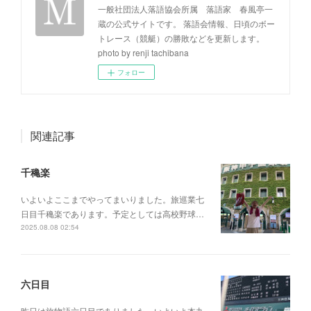
一般社団法人落語協会所属 落語家 春風亭一
蔵の公式サイトです。 落語会情報、日頃のボー
トレース（競艇）の勝敗などを更新します。
photo by renji tachibana
フォロー
関連記事
千穐楽
いよいよここまでやってまいりました。旅巡業七
日目千穐楽であります。予定としては高校野球…
2025.08.08 02:54
六日目
昨日は旅物語六日目でありました。いよいよ本丸