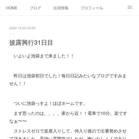
HOME
ブログ
出演情報
プロフィール
お問い合せ
2022.10.22 04:56
披露興行31日目
いよいよ池袋まで来ました！！
昨日は池袋初日でした！毎日日記みたいなブログですみま
せん！！
ついに池袋っすよ！ほぼホームです。
まず思ったのは、、、、家から近！！電車で10分。楽です
なぁ〜〜
ストレスゼロで楽屋入りして、仲入り後ので出番努めさせ
て頂きました。手強い雰囲気でしたが、悔いなし！！であり