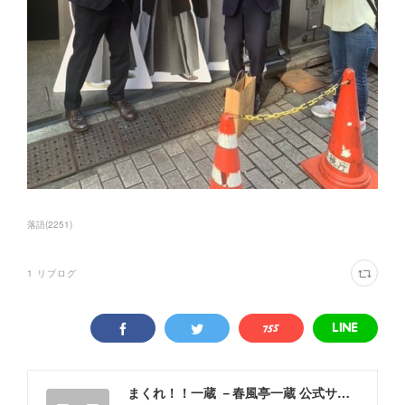
落語
(
2251
)
1
リブログ
まくれ！！一蔵 －春風亭一蔵 公式サイト－