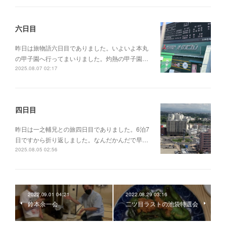
六日目
昨日は旅物語六日目でありました。いよいよ本丸
の甲子園へ行ってまいりました。灼熱の甲子園…
2025.08.07 02:17
四日目
昨日は一之輔兄との旅四日目でありました。6泊7
日ですから折り返しました。なんだかんだで早…
2025.08.05 02:56
2022.09.01 04:21
2022.08.29 03:16
鈴本余一会
二ツ目ラストの池袋特選会