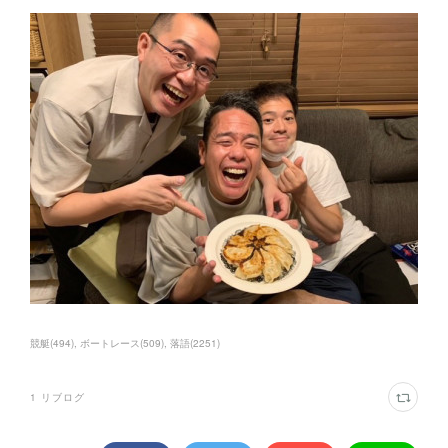
競艇
(
494
)
ボートレース
(
509
)
落語
(
2251
)
1
リブログ