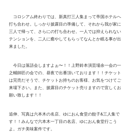
コロシアム終わりでは、新真打三人集まって帝国ホテルへ
打ち合わせ。しっかり披露目の準備して、それから我が家に
三人で帰って、さらにの打ち合わせ。一人では抑えられない
テンションを、二人に癒やしてもらってなんとか眠る事が出
来ました。
今日は落語会しますよぉ〜！！上野鈴本演芸場余一会の一
之輔師匠の会での、昼夜で出番頂いております！！チケット
は完売だそうで、チケットお持ちのお客様、お気をつけてご
来場下さい。また、披露目のチケット売りますので宜しくお
願い致します！！
追伸、写真は六本木の名店、ゆにおん食堂の餃子&三人集で
す！！みんなで六本木一丁目の名店、ゆにおん食堂行こう
よ。ガチ美味案件です。