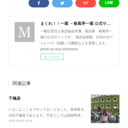
まくれ！！一蔵 －春風亭一蔵 公式サイト－
一般社団法人落語協会所属 落語家 春風亭一
蔵の公式サイトです。 落語会情報、日頃のボー
トレース（競艇）の勝敗などを更新します。
photo by renji tachibana
フォロー
関連記事
千穐楽
いよいよここまでやってまいりました。旅巡業七
日目千穐楽であります。予定としては高校野球…
2025.08.08 02:54