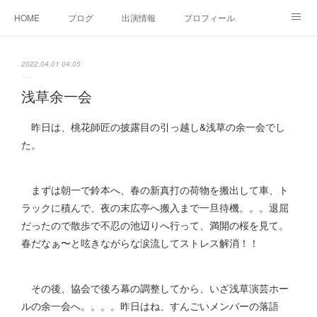
HOME
ブログ
出演情報
プロフィール
お問い合せ
2022.04.01 04:05
浅草余一会
昨日は、桃花師匠の披露目の引っ越し&浅草の余一会でし
た。
まずは朝一で鈴本へ、春の新真打の荷物を搬出して車、ト
ラックに積んで、夜の末広亭へ搬入まで一旦待機。。。退屈
だったので散歩で不忍の池辺りへ行って、満開の桜を見て。
春だなぁ〜と呟きながらな涙流してストレス解消！！
その後、協会で後ろ幕の調整してから、いざ浅草演芸ホー
ルの余一会へ。。。。昨日はね、すんごいメンバーの落語