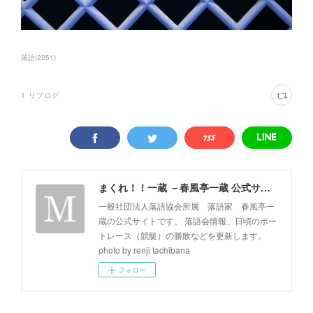
落語
(
2251
)
1
リブログ
まくれ！！一蔵 －春風亭一蔵 公式サイト－
一般社団法人落語協会所属 落語家 春風亭一
蔵の公式サイトです。 落語会情報、日頃のボー
トレース（競艇）の勝敗などを更新します。
photo by renji tachibana
フォロー