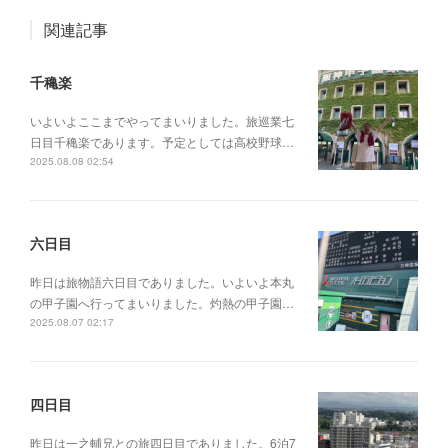
関連記事
千穐楽
いよいよここまでやってまいりました。旅巡業七
日目千穐楽であります。予定としては高校野球…
2025.08.08 02:54
六日目
昨日は旅物語六日目でありました。いよいよ本丸
の甲子園へ行ってまいりました。灼熱の甲子園…
2025.08.07 02:17
四日目
昨日は一之輔兄との旅四日目でありました。6泊7