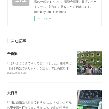
蔵の公式サイトです。 落語会情報、日頃のボー
トレース（競艇）の勝敗などを更新します。
photo by renji tachibana
フォロー
関連記事
千穐楽
いよいよここまでやってまいりました。旅巡業七
日目千穐楽であります。予定としては高校野球…
2025.08.08 02:54
六日目
昨日は旅物語六日目でありました。いよいよ本丸
の甲子園へ行ってまいりました。灼熱の甲子園…