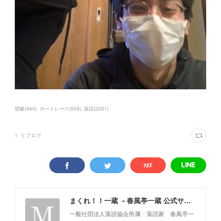
競艇
(
494
)
ボートレース
(
509
)
落語
(
2251
)
1
リブログ
まくれ！！一蔵 －春風亭一蔵 公式サイト－
一般社団法人落語協会所属 落語家 春風亭一