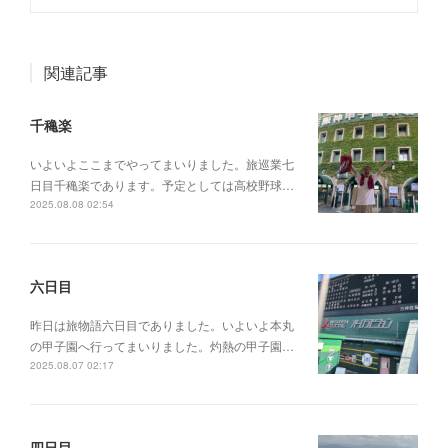
関連記事
千穐楽
いよいよここまでやってまいりました。旅巡業七
日目千穐楽であります。予定としては高校野球…
2025.08.08 02:54
六日目
昨日は旅物語六日目でありました。いよいよ本丸
の甲子園へ行ってまいりました。灼熱の甲子園…
2025.08.07 02:17
四日目