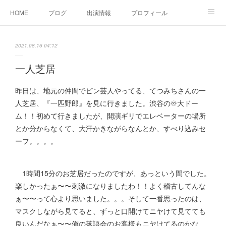
HOME
ブログ
出演情報
プロフィール
お問い合せ
2021.08.16 04:12
一人芝居
昨日は、地元の仲間でピン芸人やってる、てつみちさんの一
人芝居、『一匹野郎』を見に行きました。渋谷の♾大ドー
ム！！初めて行きましたが、開演ギリでエレベーターの場所
とか分からなくて、大汗かきながらなんとか、すべり込みセ
ーフ。。。。
1時間15分のお芝居だったのですが、あっという間でした。
楽しかったぁ〜〜刺激になりましたわ！！よく稽古してんな
ぁ〜〜って心より思いました。。。そして一番思ったのは、
マスクしながら見てると、ずっと口開けてニヤけて見てても
良いんだなぁ〜〜俺の落語会のお客様もニヤけてるのかな