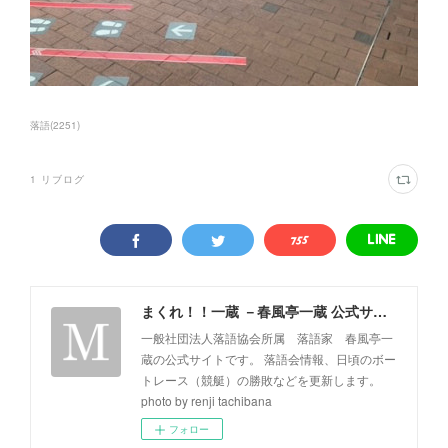
落語
(
2251
)
1
リブログ
まくれ！！一蔵 －春風亭一蔵 公式サイト－
一般社団法人落語協会所属 落語家 春風亭一
蔵の公式サイトです。 落語会情報、日頃のボー
トレース（競艇）の勝敗などを更新します。
photo by renji tachibana
フォロー