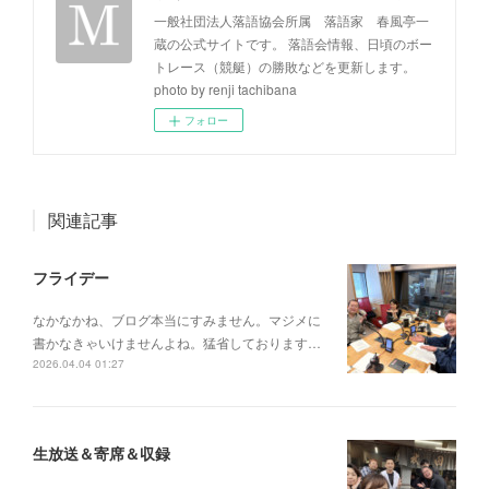
一般社団法人落語協会所属 落語家 春風亭一
蔵の公式サイトです。 落語会情報、日頃のボー
トレース（競艇）の勝敗などを更新します。
photo by renji tachibana
フォロー
関連記事
フライデー
なかなかね、ブログ本当にすみません。マジメに
書かなきゃいけませんよね。猛省しております…
2026.04.04 01:27
生放送＆寄席＆収録