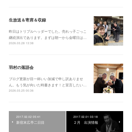
生放送＆寄席＆収録
昨日はトリプルヘッダーでした。売れっ子ごっこ
継続演出であります。まずは朝一から金曜日は…
2026.03.28 13:38
羽村の落語会
ブログ更新が目一杯いい加減で申し訳ありませ
ん。もう気が向いた時書きます！と宣言したい…
2026.03.25 00:36
2017.02.02 05:41
2017.02.01 03:18
新宿末広亭二日目
２月 出演情報