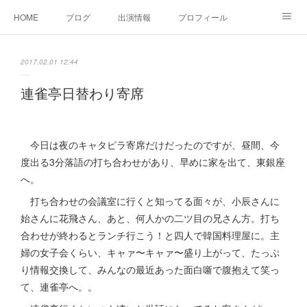
HOME
ブログ
出演情報
プロフィール
お問い合せ
2017.02.01 12:44
連雀亭日替わり寄席
今日は夜のキャタピラ寄席だけだったのですが、昼間、今
度出る3分落語の打ち合わせがあり、早めに家を出て、東銀座
へ。
打ち合わせの会議室に行くと知ってる面々が、小辰さんに
始さんに花飛さん、あと、何人かの二ツ目の兄さん方。打ち
合わせが終わるとランチ行こう！と四人で韓国料理屋に。主
婦の女子会くらい、キャァ〜キャァ〜盛り上がって、たっぷ
り情報交換して、みんなの最近あった面白噺で腹抱えて笑っ
て、連雀亭へ。。