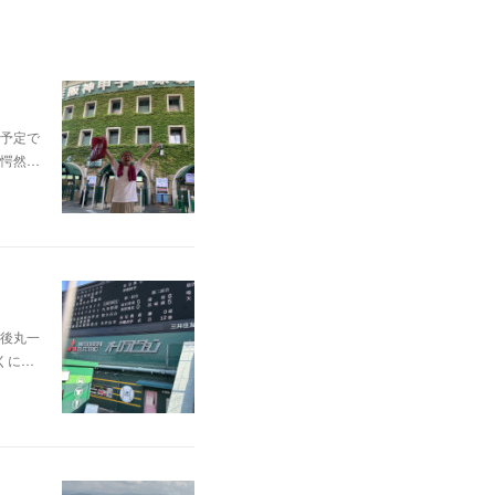
予定で
愕然…
後丸一
くに…