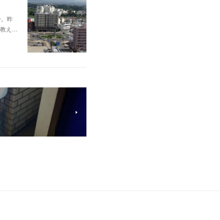
〜。昨
教え…