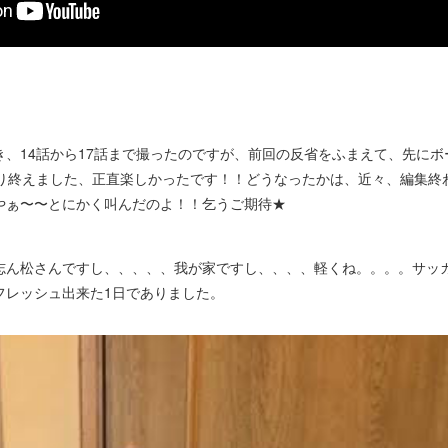
、14話から17話まで撮ったのですが、前回の反省をふまえて、先にボ
撮り終えました、正直楽しかったです！！どうなったかは、近々、編集終
やぁ〜〜とにかく叫んだのよ！！乞うご期待★
ん松さんですし、、、、、我が家ですし、、、、軽くね。。。。サッ
フレッシュ出来た1日でありました。