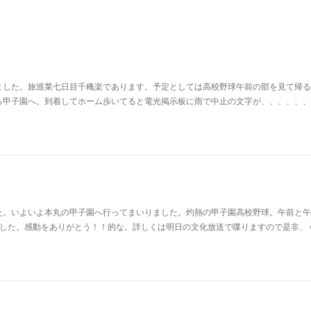
ました。旅巡業七日目千穐楽であります。予定としては高校野球午前の部を見て帰る
ら甲子園へ。到着してホーム歩いてると電光掲示板に雨で中止の文字が、、、、、、
た。いよいよ本丸の甲子園へ行ってまいりました。灼熱の甲子園高校野球。午前と午
ました。感動をありがとう！！的な。詳しくは明日の文化放送で喋りますので是非、