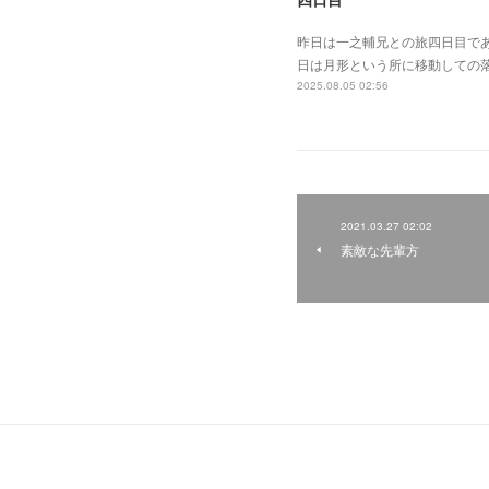
昨日は一之輔兄との旅四日目で
日は月形という所に移動しての
2025.08.05 02:56
2021.03.27 02:02
素敵な先輩方