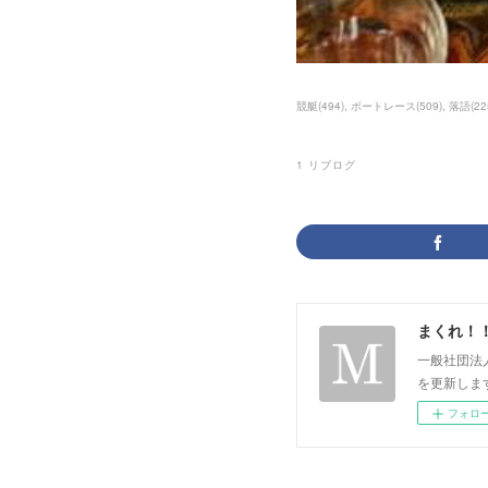
競艇
(
494
)
ボートレース
(
509
)
落語
(
22
1
リブログ
まくれ！
一般社団法
を更新します。 p
フォロ