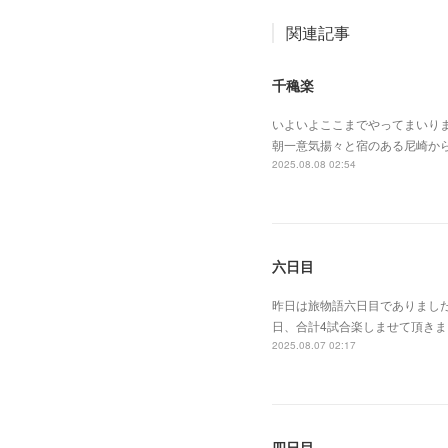
関連記事
千穐楽
いよいよここまでやってまいり
朝一意気揚々と宿のある尼崎か
2025.08.08 02:54
六日目
昨日は旅物語六日目でありまし
日、合計4試合楽しませて頂き
2025.08.07 02:17
四日目