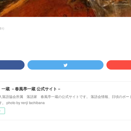
51
)
！一蔵 －春風亭一蔵 公式サイト－
人落語協会所属 落語家 春風亭一蔵の公式サイトです。 落語会情報、日頃のボー
hoto by renji tachibana
ー