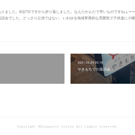
ありました。6泊7日ですから折り返しました。なんだかんだで早いものですねぇ〜
落語会でした。どっさり公演ではない、いわゆる地域寄席的な雰囲気で子供達に小噺
2021.03.24 03:18
やきもちでの落語会
Copyright ©Syunputei-Ichizo All rights reserved.