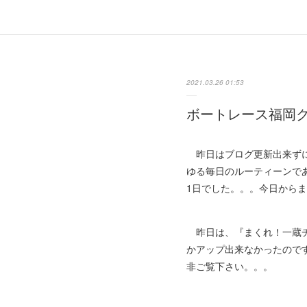
2021.03.26 01:53
ボートレース福岡
昨日はブログ更新出来ずに
ゆる毎日のルーティーンで
1日でした。。。今日から
昨日は、『まくれ！一蔵チ
かアップ出来なかったので
非ご覧下さい。。。